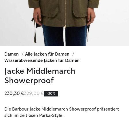
Damen
/
Alle Jacken für Damen
/
Wasserabweisende Jacken für Damen
Jacke Middlemarch
Showerproof
Reduziert von
bis
230,30 €
329,00 €
-30%
Die Barbour Jacke Middlemarch Showerproof präsentiert
sich im zeitlosen Parka-Style.