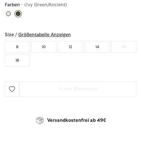
Farben
- (Ivy Green/Ancient)
ausgewählt
Size /
Größentabelle Anzeigen
8
10
12
14
16
18
In den Warenkorb
Versandkostenfrei ab 49€