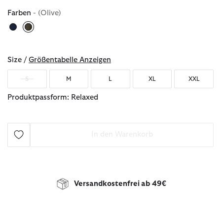
Farben
- (Olive)
ausgewählt
Size /
Größentabelle Anzeigen
S
M
L
XL
XXL
Produktpassform: Relaxed
In den Warenkorb
Versandkostenfrei ab 49€