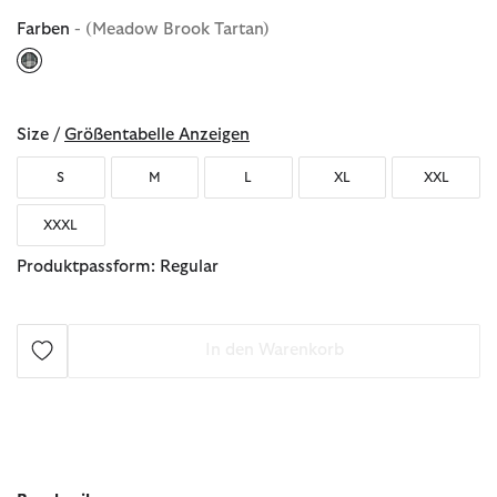
Farben
- (Meadow Brook Tartan)
ausgewählt
Size /
Größentabelle Anzeigen
S
M
L
XL
XXL
XXXL
Produktpassform: Regular
In den Warenkorb