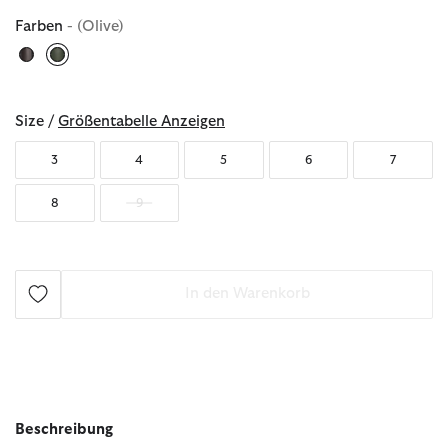
Farben
- (Olive)
ausgewählt
Size /
Größentabelle Anzeigen
3
4
5
6
7
8
9
In den Warenkorb
Beschreibung