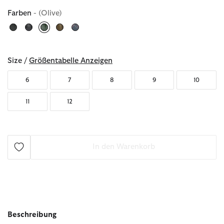
Farben
- (Olive)
ausgewählt
Size /
Größentabelle Anzeigen
6
7
8
9
10
11
12
In den Warenkorb
Beschreibung