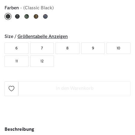
Farben
- (Classic Black)
ausgewählt
Size /
Größentabelle Anzeigen
6
7
8
9
10
11
12
In den Warenkorb
Beschreibung