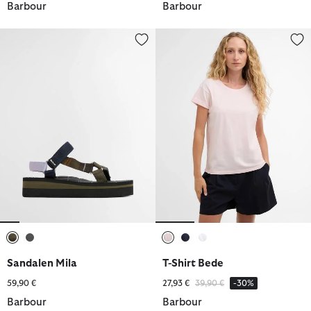
Barbour
Barbour
Sandalen Mila
T-Shirt Bede
ausgewählt
ausgewählt
ausgewählt
ausgewählt
ausgewählt
Sandalen Mila
T-Shirt Bede
Reduziert von
bis
59,90 €
27,93 €
39,90 €
-30%
Barbour
Barbour