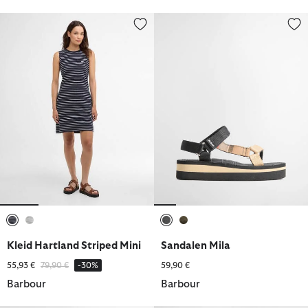
Kleid Hartland Striped Mini
Sandalen Mila
ausgewählt
ausgewählt
ausgewählt
ausgewählt
Kleid Hartland Striped Mini
Sandalen Mila
Reduziert von
bis
55,93 €
79,90 €
-30%
59,90 €
Barbour
Barbour