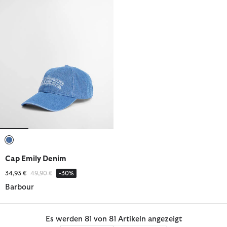
ausgewählt
Cap Emily Denim
Reduziert von
bis
34,93 €
49,90 €
-30%
Barbour
Es werden 81 von 81 Artikeln angezeigt