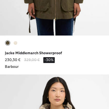
ausgewählt
ausgewählt
Jacke Middlemarch Showerproof
Reduziert von
bis
230,30 €
329,00 €
-30%
Barbour
Jacke Hawkridge Showerproof