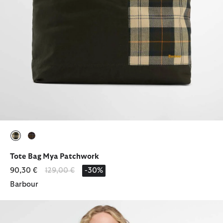
ausgewählt
ausgewählt
Tote Bag Mya Patchwork
Reduziert von
bis
90,30 €
129,00 €
-30%
Barbour
Fleecejacke Wetherby