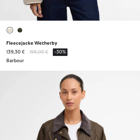
ausgewählt
ausgewählt
Fleecejacke Wetherby
Reduziert von
bis
139,30 €
199,00 €
-30%
Barbour
Wachsjacke Argill