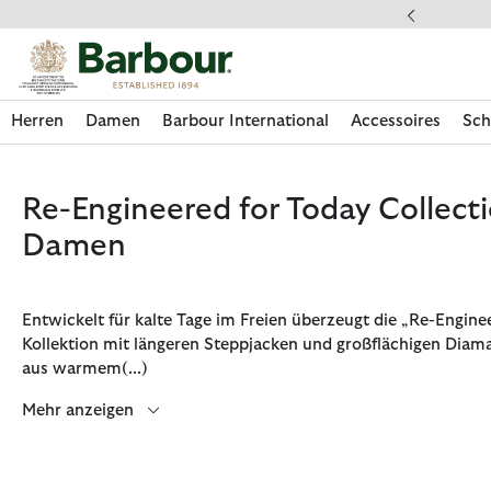
Klicken Sie hier, um unsere Barrierefreiheitserklärung anzuzeige
 gestellte Fragen
Herren
Damen
Barbour International
Accessoires
Sch
Re-Engineered for Today Collecti
Damen
Entwickelt für kalte Tage im Freien überzeugt die „Re-Engine
Kollektion mit längeren Steppjacken und großflächigen Dia
aus warmem
(...)
Mehr anzeigen
Jetzt shoppen
Jetzt shoppen
Jetzt shoppen
Jetzt shoppen
Schuhe entdecken
Jetzt shoppen
Sale | Jetzt shoppen
Paul Smith Loves Barbour entdecken
Pflegesets entdecken