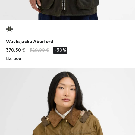
ausgewählt
Wachsjacke Aberford
Reduziert von
bis
370,30 €
529,00 €
-30%
Barbour
Wachsjacke Liza