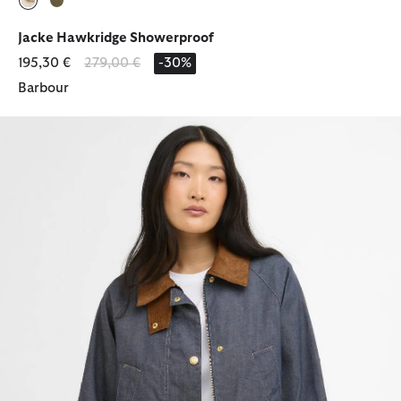
ausgewählt
ausgewählt
Jacke Hawkridge Showerproof
Reduziert von
bis
195,30 €
279,00 €
-30%
Barbour
Freizeitjacke Asker Denim