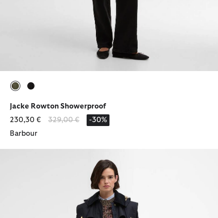
ausgewählt
ausgewählt
Jacke Rowton Showerproof
Reduziert von
bis
230,30 €
329,00 €
-30%
Barbour
Jacke Bilsdale Showerproof