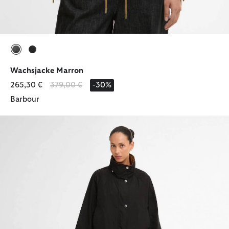
ausgewählt
ausgewählt
Wachsjacke Marron
Reduziert von
bis
265,30 €
379,00 €
-30%
Barbour
Jacke Rowton Showerproof