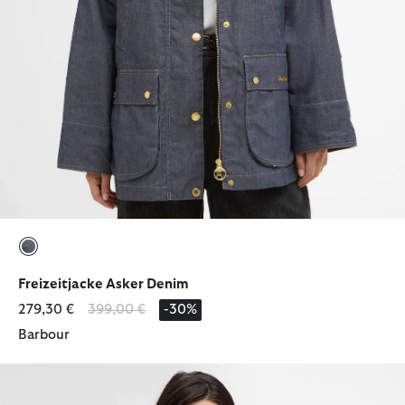
ausgewählt
Freizeitjacke Asker Denim
Reduziert von
bis
279,30 €
399,00 €
-30%
Barbour
Wachsjacke Aberford