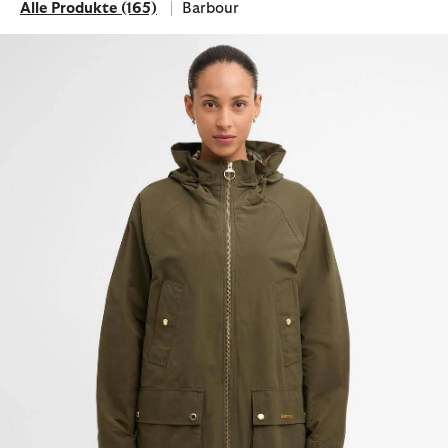
Alle Produkte
(165)
Barbour
Alle Produkte
Filtern nach Marke: Barbour
Jacke Middlemarch Showerproof