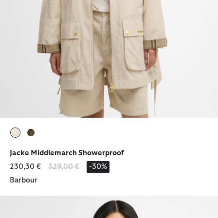
ausgewählt
ausgewählt
Jacke Middlemarch Showerproof
Reduziert von
bis
230,30 €
329,00 €
-30%
Barbour
Wachsjacke Marron