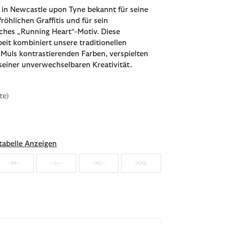
 in Newcastle upon Tyne bekannt für seine
fröhlichen Graffitis und für sein
sches „Running Heart“-Motiv. Diese
t kombiniert unsere traditionellen
Muls kontrastierenden Farben, verspielten
seiner unverwechselbaren Kreativität.
te)
ählt
abelle Anzeigen
M
L
XL
XXL