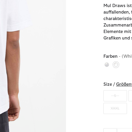
Mul Draws ist
auffallenden, 
charakteristi
Zusammenarbei
Elemente mit 
Grafiken und 
Farben
- (Whi
ausgew
Size /
Größent
S
XXXL