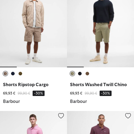
ausgewählt
ausgewählt
ausgewählt
ausgewählt
ausgewählt
ausgewählt
Shorts Ripstop Cargo
Shorts Washed Twill Chino
Reduziert von
bis
Reduziert von
bis
69,93 €
99,90 €
-30%
69,93 €
99,90 €
-30%
Barbour
Barbour
Shorts Washed Oxford Relaxed
Shorts Washed Twill Chino