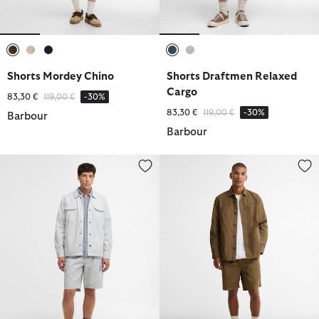
ausgewählt
ausgewählt
ausgewählt
ausgewählt
ausgewählt
Shorts Mordey Chino
Shorts Draftmen Relaxed
Cargo
Reduziert von
bis
83,30 €
119,00 €
-30%
Reduziert von
bis
83,30 €
119,00 €
-30%
Barbour
Barbour
Shorts Draftmen Relaxed Cargo
Shorts Rickfell Ripstop