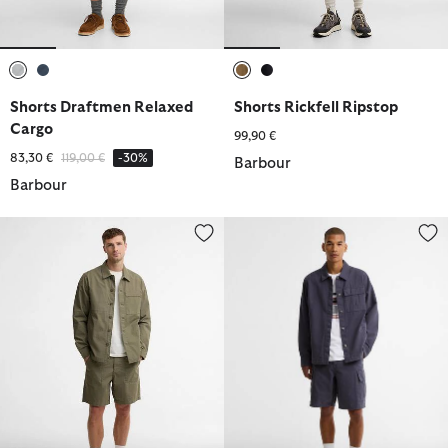
ausgewählt
ausgewählt
ausgewählt
ausgewählt
Shorts Draftmen Relaxed
Shorts Rickfell Ripstop
Cargo
99,90 €
Reduziert von
bis
83,30 €
119,00 €
-30%
Barbour
Barbour
Shorts Sherburn
Shorts Wetheral Cargo