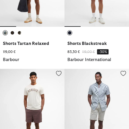
ausgewählt
ausgewählt
ausgewählt
ausgewählt
Shorts Tartan Relaxed
Shorts Blackstreak
Reduziert von
bis
119,00 €
83,30 €
119,00 €
-30%
Barbour
Barbour International
Shorts Cotton Linen Relaxed
Shorts Smart Chino