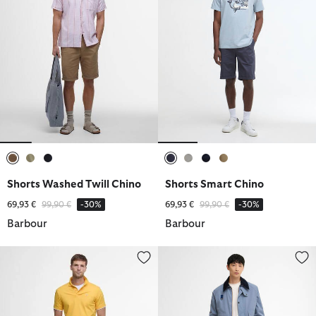
ausgewählt
ausgewählt
ausgewählt
ausgewählt
ausgewählt
ausgewählt
ausgewählt
Shorts Washed Twill Chino
Shorts Smart Chino
Reduziert von
bis
Reduziert von
bis
69,93 €
99,90 €
-30%
69,93 €
99,90 €
-30%
Barbour
Barbour
Shorts Cotton Linen Relaxed
Shorts Mordey Chino