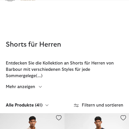
Klicken Sie hier, um unsere Barrierefreiheitserklärung anzuzeige
Shorts für Herren
Entdecken Sie die Kollektion an Shorts für Herren von
Barbour mit verschiedenen Styles für jede
Sommergelege
(...)
Mehr anzeigen
Alle Produkte
(41)
Filtern und sortieren
Shorts Ripstop Cargo
Shorts Washed Twill Chino