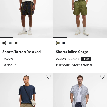
ausgewählt
ausgewählt
ausgewählt
ausgewählt
ausgewählt
Shorts Tartan Relaxed
Shorts Inline Cargo
Reduziert von
bis
119,00 €
90,30 €
129,00 €
-30%
Barbour
Barbour International
Shorts Seersucker Relaxed
Shorts Seersucker Relaxed