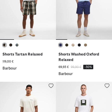
ausgewählt
ausgewählt
ausgewählt
ausgewählt
ausgewählt
ausgewählt
ausgewählt
ausgewählt
Shorts Tartan Relaxed
Shorts Washed Oxford
Relaxed
119,00 €
Reduziert von
bis
69,93 €
99,90 €
-30%
Barbour
Barbour
Shorts Tartan Relaxed
Shorts Inline Cargo