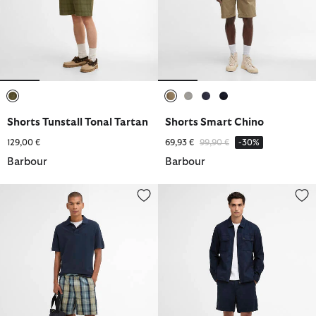
ausgewählt
ausgewählt
ausgewählt
ausgewählt
ausgewählt
Shorts Tunstall Tonal Tartan
Shorts Smart Chino
Reduziert von
bis
129,00 €
69,93 €
99,90 €
-30%
Barbour
Barbour
Shorts Tartan Relaxed
Shorts Blackstreak