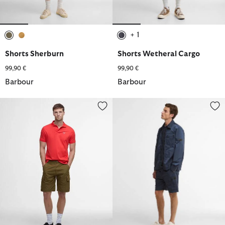
+ 1
ausgewählt
ausgewählt
ausgewählt
Shorts Sherburn
Shorts Wetheral Cargo
99,90 €
99,90 €
Barbour
Barbour
Shorts Ripstop Cargo
Cargoshorts Inline