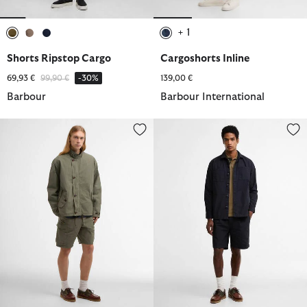
+ 1
ausgewählt
ausgewählt
ausgewählt
ausgewählt
Shorts Ripstop Cargo
Cargoshorts Inline
Reduziert von
bis
69,93 €
99,90 €
-30%
139,00 €
Barbour
Barbour International
Shorts Spey Poplin
Shorts Rickfell Ripstop