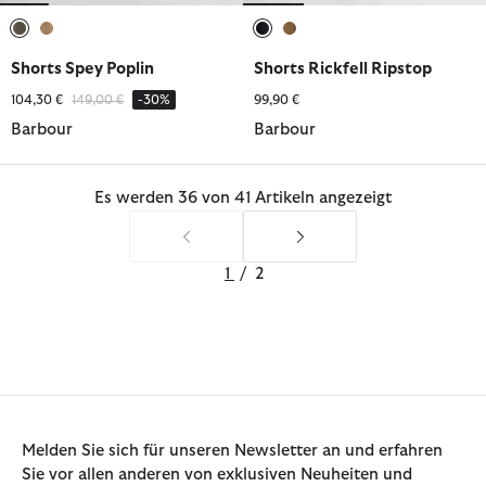
ausgewählt
ausgewählt
ausgewählt
ausgewählt
Shorts Spey Poplin
Shorts Rickfell Ripstop
Reduziert von
bis
104,30 €
149,00 €
-30%
99,90 €
Barbour
Barbour
Es werden 36 von 41 Artikeln angezeigt
1
/
2
Melden Sie sich für unseren Newsletter an und erfahren
Sie vor allen anderen von exklusiven Neuheiten und