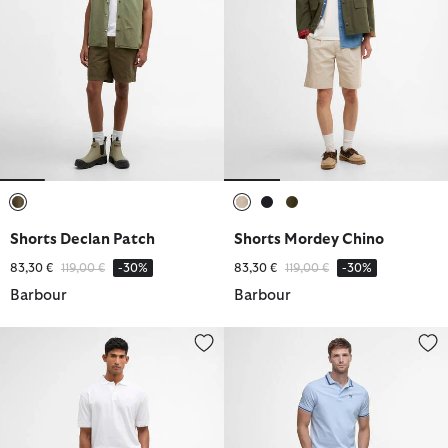
ausgewählt
ausgewählt
ausgewählt
ausgewählt
Shorts Declan Patch
Shorts Mordey Chino
Reduziert von
bis
Reduziert von
bis
83,30 €
119,00 €
-30%
83,30 €
119,00 €
-30%
Barbour
Barbour
Shorts Tartan Relaxed
Shorts Washed Oxford Relaxed