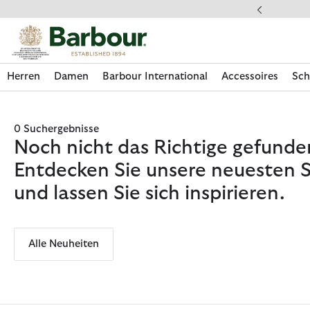
Klicken Sie hier, um unsere Barrierefreiheitserklärung anzuzeige
dkostenfrei ab 49€
Herren
Damen
Barbour International
Accessoires
Sch
0 Suchergebnisse
Noch nicht das Richtige gefunde
Entdecken Sie unsere neuesten S
und lassen Sie sich inspirieren.
Alle Neuheiten
Jetzt shoppen
Jetzt shoppen
Jetzt shoppen
Jetzt shoppen
Schuhe entdecken
Jetzt shoppen
Sale | Jetzt shoppen
Paul Smith Loves Barbour entdecken
Pflegesets entdecken