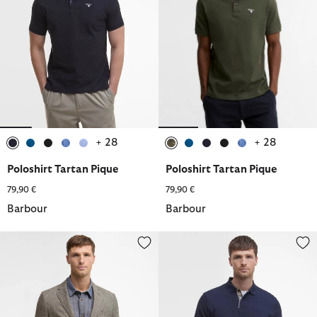
+ 28
+ 28
ausgewählt
ausgewählt
ausgewählt
ausgewählt
ausgewählt
ausgewählt
ausgewählt
ausgewählt
ausgewählt
ausgewählt
Poloshirt Tartan Pique
Poloshirt Tartan Pique
79,90 €
79,90 €
Barbour
Barbour
Blazer Auckland Melange
Langarmshirt Essential