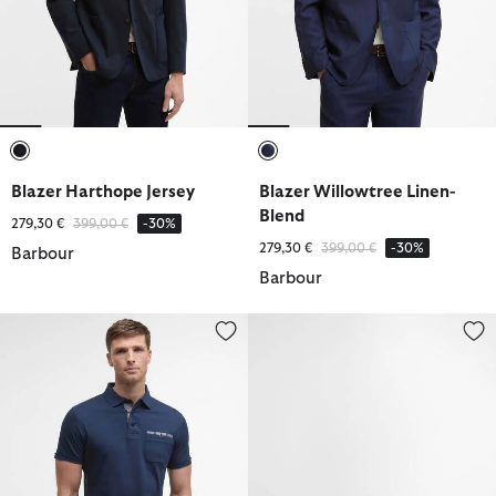
ausgewählt
ausgewählt
Blazer Harthope Jersey
Blazer Willowtree Linen-
Blend
Reduziert von
bis
279,30 €
399,00 €
-30%
Reduziert von
bis
279,30 €
399,00 €
-30%
Barbour
Barbour
Poloshirt Corpatch Tailored
Carthy Derby Shoes