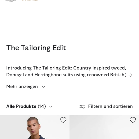
Klicken Sie hier, um unsere Barrierefreiheitserklärung anzuzeige
The Tailoring Edit
Introducing The Tailoring Edit: Country inspired tweed,
Donegal and Herringbone suits using renowned British
(...)
Mehr anzeigen
Alle Produkte
(14)
Filtern und sortieren
Poloshirt Tartan Pique
Brieftasche Colwell Leder