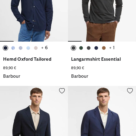
+ 6
+ 1
ausgewählt
ausgewählt
ausgewählt
ausgewählt
ausgewählt
ausgewählt
ausgewählt
ausgewählt
ausgewählt
ausgewählt
Hemd Oxford Tailored
Langarmshirt Essential
89,90 €
89,90 €
Barbour
Barbour
Blazer Harthope Jersey
Blazer Willowtree Linen-Blend