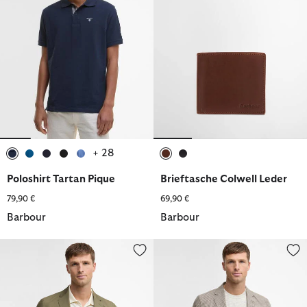
+ 28
ausgewählt
ausgewählt
ausgewählt
ausgewählt
ausgewählt
ausgewählt
ausgewählt
Poloshirt Tartan Pique
Brieftasche Colwell Leder
79,90 €
69,90 €
Barbour
Barbour
Blazer Bellamy Cotton
Blazer Forstone Houndstooth