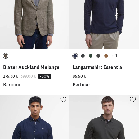
+ 1
ausgewählt
ausgewählt
ausgewählt
ausgewählt
ausgewählt
ausgewählt
Blazer Auckland Melange
Langarmshirt Essential
Reduziert von
bis
279,30 €
399,00 €
-30%
89,90 €
Barbour
Barbour
Hemd Oxford Tailored
Langarmshirt Essential