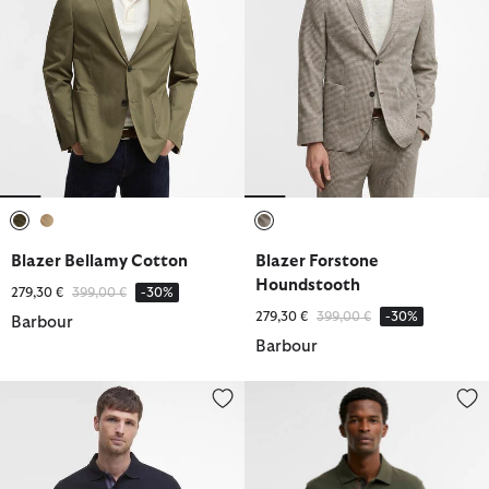
ausgewählt
ausgewählt
ausgewählt
Blazer Bellamy Cotton
Blazer Forstone
Houndstooth
Reduziert von
bis
279,30 €
399,00 €
-30%
Reduziert von
bis
279,30 €
399,00 €
-30%
Barbour
Barbour
Poloshirt Tartan Pique
Poloshirt Tartan Pique