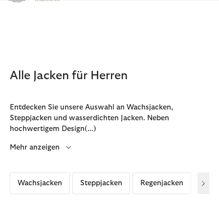
Klicken Sie hier, um unsere Barrierefreiheitserklärung anzuzeige
Alle Jacken für Herren
Entdecken Sie unsere Auswahl an Wachsjacken,
Steppjacken und wasserdichten Jacken. Neben
hochwertigem Design
(...)
Mehr anzeigen
Wachsjacken
Steppjacken
Regenjacken
Freiz