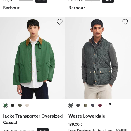
Barbour
Barbour
Jacke Transporter Oversized Casual
Weste Lowerdale
+ 3
ausgewählt
ausgewählt
ausgewählt
ausgewählt
ausgewählt
ausgewählt
ausgewählt
ausgewählt
ausgewählt
Jacke Transporter Oversized
Weste Lowerdale
Casual
189,00 €
Bester Preis in den letzten 30 Tagen: 179,00 €
Reduziert von
bis
230,30 €
329,00 €
-30%