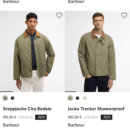
Barbour
Barbour
Steppjacke City Bedale
Jacke Tracker Showerproof
ausgewählt
ausgewählt
ausgewählt
ausgewählt
ausgewählt
Steppjacke City Bedale
Jacke Tracker Showerproof
Reduziert von
bis
Reduziert von
bis
195,30 €
279,00 €
-30%
160,30 €
229,00 €
-30%
Barbour
Barbour