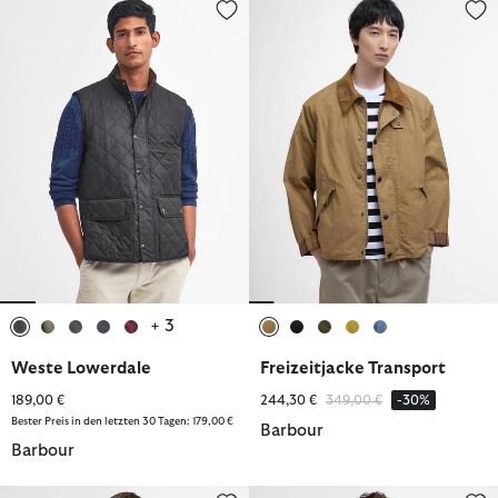
Weste Lowerdale
Freizeitjacke Transport
+ 3
ausgewählt
ausgewählt
ausgewählt
ausgewählt
ausgewählt
ausgewählt
ausgewählt
ausgewählt
ausgewählt
ausgewählt
Weste Lowerdale
Freizeitjacke Transport
Reduziert von
bis
189,00 €
244,30 €
349,00 €
-30%
Bester Preis in den letzten 30 Tagen: 179,00 €
Barbour
Barbour
Wachsjacke Modern Heritage Beaufort
Jacke City Chelsea Waterproof