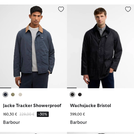
Jacke Tracker Showerproof
Wachsjacke Bristol
ausgewählt
ausgewählt
ausgewählt
ausgewählt
ausgewählt
Jacke Tracker Showerproof
Wachsjacke Bristol
Reduziert von
bis
160,30 €
229,00 €
-30%
399,00 €
Barbour
Barbour