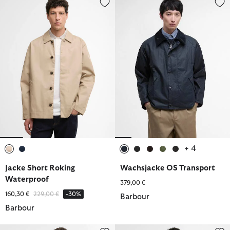
+ 4
ausgewählt
ausgewählt
ausgewählt
ausgewählt
ausgewählt
ausgewählt
ausgewählt
Jacke Short Roking
Wachsjacke OS Transport
Waterproof
379,00 €
Reduziert von
bis
160,30 €
229,00 €
-30%
Barbour
Barbour
Wachsjacke Classic Northumbria
Jacke Contemporary A7 Shower