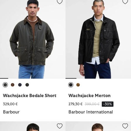
ausgewählt
ausgewählt
ausgewählt
ausgewählt
ausgewählt
ausgewählt
Wachsjacke Bedale Short
Wachsjacke Merton
Reduziert von
bis
329,00 €
279,30 €
399,00 €
-30%
Barbour
Barbour International
Freizeitjacke Oversized Bedale
Paul Smith Loves Barbour Wac