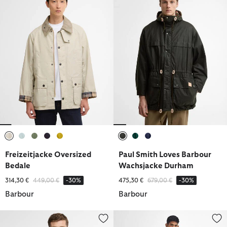
ausgewählt
ausgewählt
ausgewählt
ausgewählt
ausgewählt
ausgewählt
ausgewählt
ausgewählt
Freizeitjacke Oversized
Paul Smith Loves Barbour
Bedale
Wachsjacke Durham
Reduziert von
bis
Reduziert von
bis
314,30 €
449,00 €
-30%
475,30 €
679,00 €
-30%
Barbour
Barbour
Jacke Ashby Showerproof
Wachsjacke Border