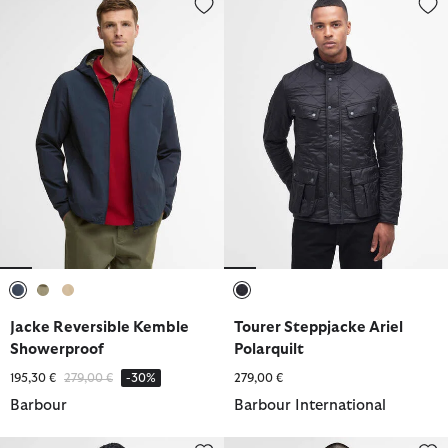
ausgewählt
ausgewählt
ausgewählt
ausgewählt
Jacke Reversible Kemble
Tourer Steppjacke Ariel
Showerproof
Polarquilt
Reduziert von
bis
195,30 €
279,00 €
-30%
279,00 €
Barbour
Barbour International
Wachsjacke Bedale Short
Wachsjacke Merton