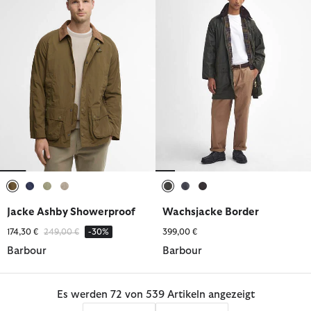
ausgewählt
ausgewählt
ausgewählt
ausgewählt
ausgewählt
ausgewählt
ausgewählt
Jacke Ashby Showerproof
Wachsjacke Border
Reduziert von
bis
174,30 €
249,00 €
-30%
399,00 €
Barbour
Barbour
Es werden 72 von 539 Artikeln angezeigt