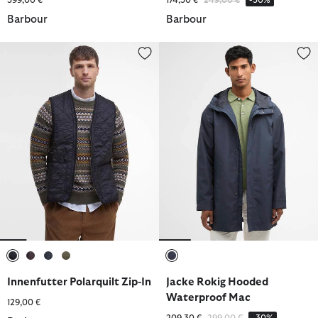
Barbour
Barbour
Innenfutter Polarquilt Zip-In
Jacke Rokig Hooded Waterproof
ausgewählt
ausgewählt
ausgewählt
ausgewählt
ausgewählt
Innenfutter Polarquilt Zip-In
Jacke Rokig Hooded
Waterproof Mac
129,00 €
Reduziert von
bis
209,30 €
299,00 €
-30%