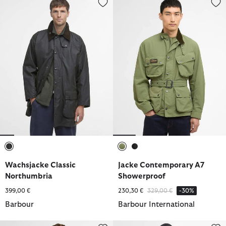
ausgewählt
ausgewählt
ausgewählt
Wachsjacke Classic
Jacke Contemporary A7
Northumbria
Showerproof
Reduziert von
bis
399,00 €
230,30 €
329,00 €
-30%
Barbour
Barbour International
Jacke Reversible Kemble Showerproof
Tourer Steppjacke Ariel Polarqui