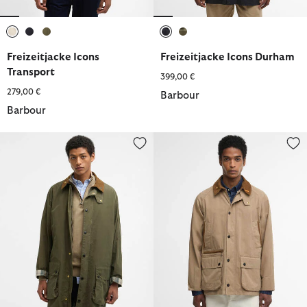
ausgewählt
ausgewählt
ausgewählt
ausgewählt
ausgewählt
Freizeitjacke Icons
Freizeitjacke Icons Durham
Transport
399,00 €
279,00 €
Barbour
Barbour
Freizeitjacke Icons Border
Freizeitjacke Icons Bedale