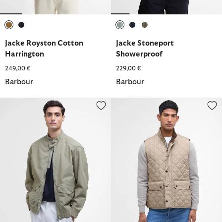
ausgewählt
ausgewählt
ausgewählt
ausgewählt
ausgewählt
Jacke Royston Cotton
Jacke Stoneport
Harrington
Showerproof
249,00 €
229,00 €
Barbour
Barbour
Freizeitjacke Matley
Weste Lowerdale