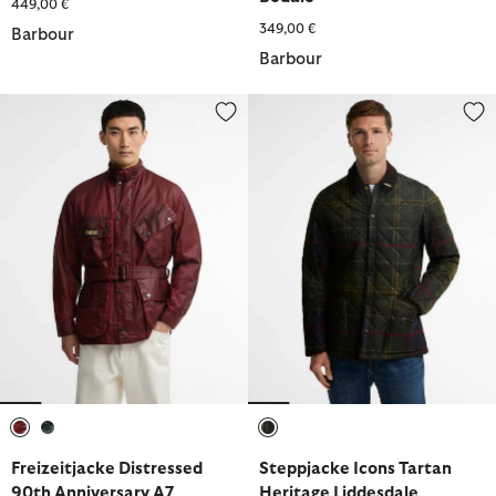
449,00 €
349,00 €
Barbour
Barbour
Freizeitjacke Distressed 90th Anniversary A7
Steppjacke Icons Tartan Heritag
ausgewählt
ausgewählt
ausgewählt
Freizeitjacke Distressed
Steppjacke Icons Tartan
90th Anniversary A7
Heritage Liddesdale