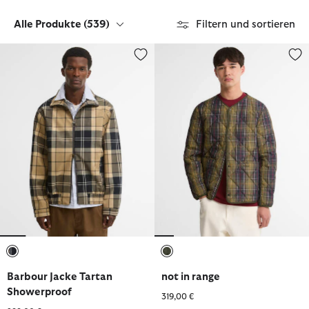
Alle Produkte
(539)
Filtern und sortieren
Barbour Jacke Tartan Showerproof
not in range
ausgewählt
ausgewählt
Barbour Jacke Tartan
not in range
Showerproof
319,00 €