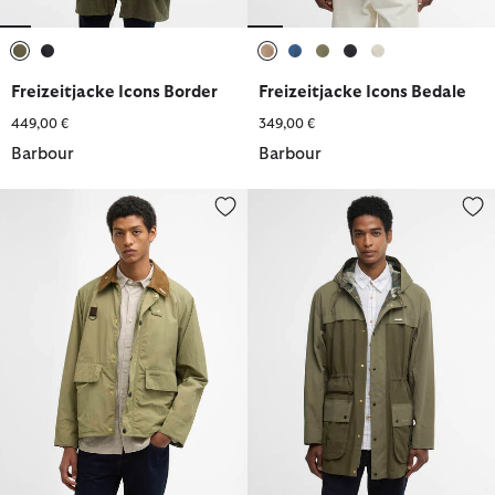
ausgewählt
ausgewählt
ausgewählt
ausgewählt
ausgewählt
ausgewählt
ausgewählt
Freizeitjacke Icons Border
Freizeitjacke Icons Bedale
449,00 €
349,00 €
Barbour
Barbour
Jacke Icons Spey
Freizeitjacke Icons Durham