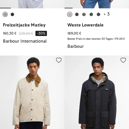
+ 3
ausgewählt
ausgewählt
ausgewählt
ausgewählt
ausgewählt
ausgewählt
ausgewählt
Freizeitjacke Matley
Weste Lowerdale
Reduziert von
bis
160,30 €
229,00 €
-30%
189,00 €
Bester Preis in den letzten 30 Tagen: 179,00 €
Barbour International
Barbour
Freizeitjacke Icons Transport
Freizeitjacke Icons Durham