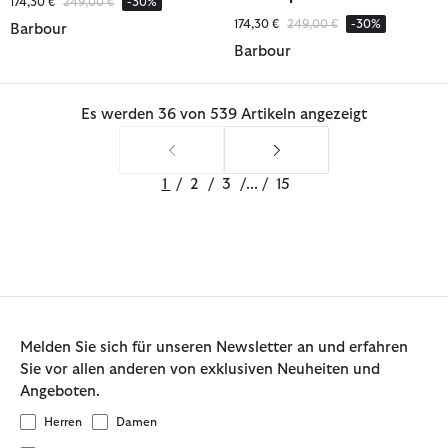
Reduziert von
bis
174,30 €
249,00 €
-30%
Reduziert von
bis
174,30 €
249,00 €
-30%
Barbour
Barbour
Es werden 36 von 539 Artikeln angezeigt
1
/
2
/
3
/
...
/
15
Melden Sie sich für unseren Newsletter an und erfahren
Sie vor allen anderen von exklusiven Neuheiten und
Angeboten.
Herren
Damen