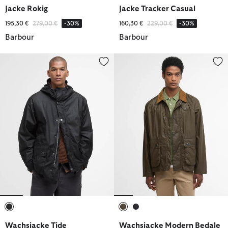
ausgewählt
ausgewählt
ausgewählt
ausgewählt
Jacke Rokig
Jacke Tracker Casual
Reduziert von
bis
Reduziert von
bis
195,30 €
279,00 €
-30%
160,30 €
229,00 €
-30%
Barbour
Barbour
Wachsjacke Tide
Wachsjacke Modern Bedale
ausgewählt
ausgewählt
ausgewählt
Wachsjacke Tide
Wachsjacke Modern Bedale