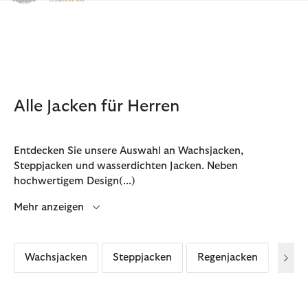
Klicken Sie hier, um unsere Barrierefreiheitserklärung anzuzeige
Alle Jacken für Herren
Entdecken Sie unsere Auswahl an Wachsjacken,
Steppjacken und wasserdichten Jacken. Neben
hochwertigem Design
(...)
Mehr anzeigen
Wachsjacken
Steppjacken
Regenjacken
Freiz