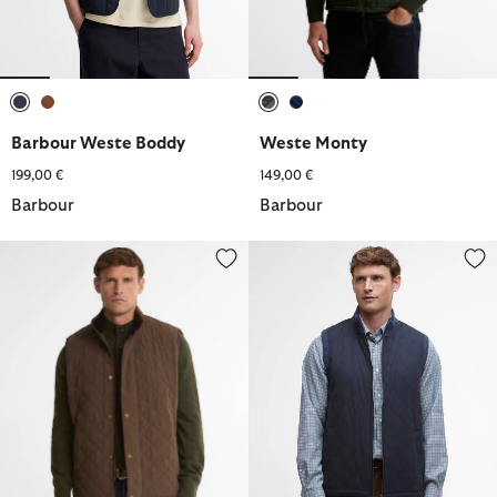
ausgewählt
ausgewählt
ausgewählt
ausgewählt
Barbour Weste Boddy
Weste Monty
199,00 €
149,00 €
Barbour
Barbour
Barbour Steppweste Rosley
Strickweste Shoveler