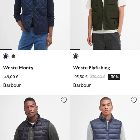
ausgewählt
ausgewählt
ausgewählt
Weste Monty
Weste Flyfishing
Reduziert von
bis
149,00 €
195,30 €
279,00 €
-30%
Barbour
Barbour
Weste Bretby
Weste Bretby