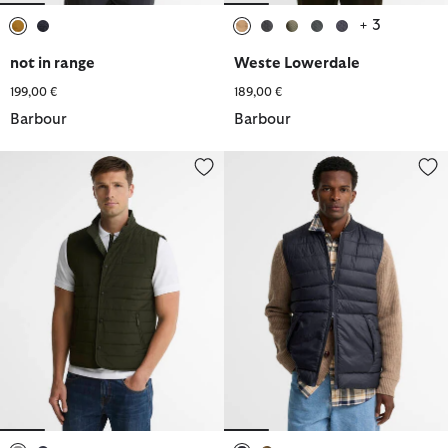
+ 3
ausgewählt
ausgewählt
ausgewählt
ausgewählt
ausgewählt
ausgewählt
ausgewählt
not in range
Weste Lowerdale
199,00 €
189,00 €
Barbour
Barbour
Barbour Weste Palmo
Barbour Steppweste Re-Engine