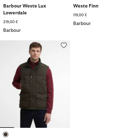
ausgewählt
ausgewählt
ausgewählt
ausgewählt
ausgewählt
ausgewählt
Barbour Weste Lux
Weste Finn
Lowerdale
119,00 €
219,00 €
Barbour
Barbour
Barbour Weste Lonnen