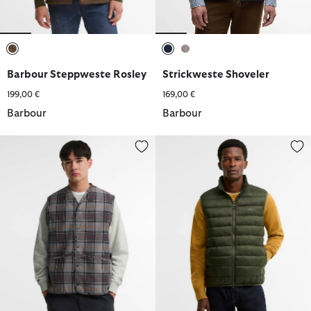
ausgewählt
ausgewählt
ausgewählt
Barbour Steppweste Rosley
Strickweste Shoveler
199,00 €
169,00 €
Barbour
Barbour
Barbour Innenfutter Tartan
Weste Bretby