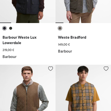
ausgewählt
ausgewählt
ausgewählt
Barbour Weste Lux
Weste Bradford
Lowerdale
149,00 €
219,00 €
Barbour
Barbour
Strickweste Shoveler
Barbour Innenfutter Tartan