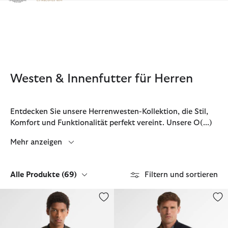
Klicken Sie hier, um unsere Barrierefreiheitserklärung anzuzeige
Westen & Innenfutter für Herren
Entdecken Sie unsere Herrenwesten-Kollektion, die Stil,
Komfort und Funktionalität perfekt vereint. Unsere O
(...)
Mehr anzeigen
Alle Produkte
(69)
Filtern und sortieren
Innenfutter Icons Tartan
Barbour Weste Marcus