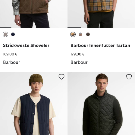
ausgewählt
ausgewählt
ausgewählt
ausgewählt
ausgewählt
Strickweste Shoveler
Barbour Innenfutter Tartan
169,00 €
179,00 €
Barbour
Barbour
Barbour Weste Boddy
Weste Monty