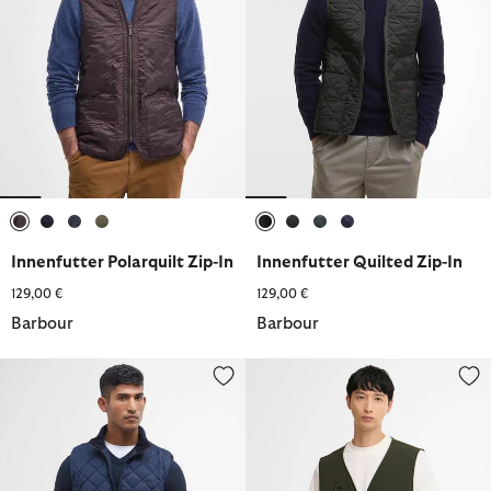
ausgewählt
ausgewählt
ausgewählt
ausgewählt
ausgewählt
ausgewählt
ausgewählt
ausgewählt
Innenfutter Polarquilt Zip-In
Innenfutter Quilted Zip-In
129,00 €
129,00 €
Barbour
Barbour
Weste Monty
Weste Flyfishing