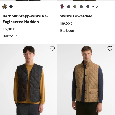
+ 3
ausgewählt
ausgewählt
ausgewählt
ausgewählt
ausgewählt
ausgewählt
ausgewählt
Barbour Steppweste Re-
Weste Lowerdale
Engineered Hadden
189,00 €
169,00 €
Barbour
Barbour
not in range
Weste Lowerdale