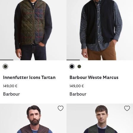
ausgewählt
ausgewählt
ausgewählt
Innenfutter Icons Tartan
Barbour Weste Marcus
149,00 €
149,00 €
Barbour
Barbour
Innenfutter Polarquilt Zip-In
Innenfutter Quilted Zip-In