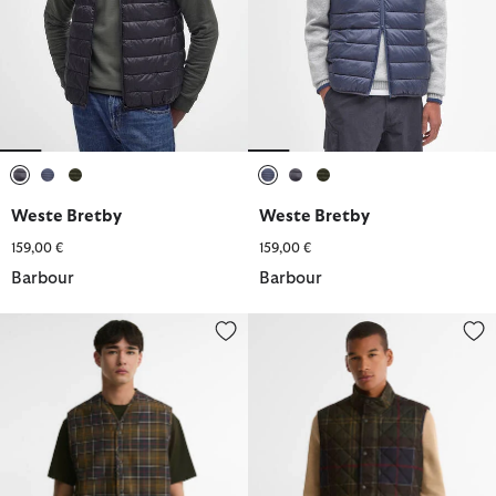
ausgewählt
ausgewählt
ausgewählt
ausgewählt
ausgewählt
ausgewählt
Weste Bretby
Weste Bretby
159,00 €
159,00 €
Barbour
Barbour
Barbour Innenfutter Tartan
Steppweste Icons Tartan Lower