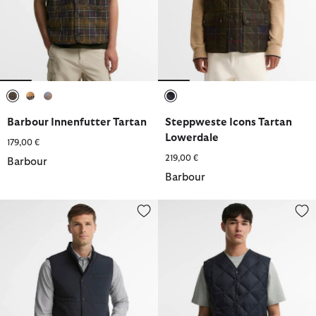
ausgewählt
ausgewählt
ausgewählt
ausgewählt
Barbour Innenfutter Tartan
Steppweste Icons Tartan
Lowerdale
179,00 €
219,00 €
Barbour
Barbour
Barbour Weste Palmo
not in range