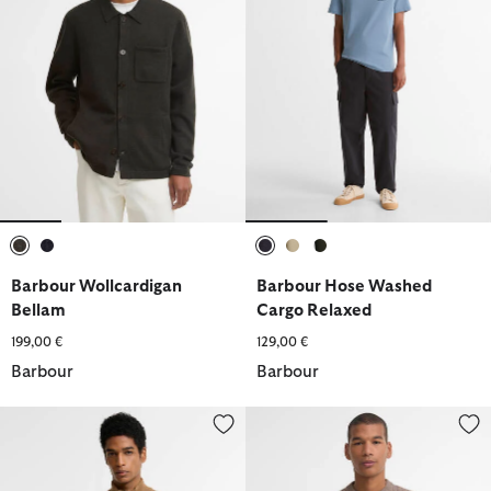
ausgewählt
ausgewählt
ausgewählt
ausgewählt
ausgewählt
Barbour Wollcardigan
Barbour Hose Washed
Bellam
Cargo Relaxed
199,00 €
129,00 €
Barbour
Barbour
Pullover Cotton Half Zip
Barbour Pullover Hermoine Run