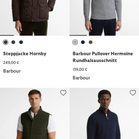
ausgewählt
ausgewählt
ausgewählt
ausgewählt
ausgewählt
ausgewählt
Steppjacke Hornby
Barbour Pullover Hermoine
Rundhalsausschnitt
249,00 €
139,00 €
Barbour
Barbour
Barbour Weste Palmo
Barbour Pullover Herringbone Ha