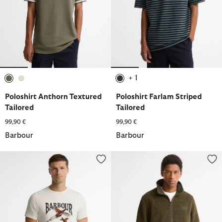
+ 1
ausgewählt
ausgewählt
ausgewählt
Poloshirt Anthorn Textured
Poloshirt Farlam Striped
Tailored
Tailored
99,90 €
99,90 €
Barbour
Barbour
Barbour T-Shirt Pheasant Graphic Tailored
Fleecejacke Reversible