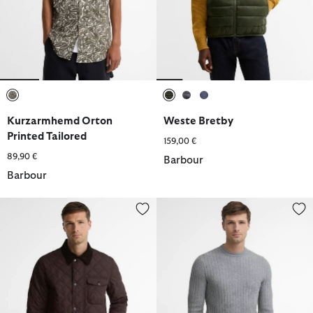
ausgewählt
ausgewählt
ausgewählt
ausgewählt
Kurzarmhemd Orton
Weste Bretby
Printed Tailored
159,00 €
89,90 €
Barbour
Barbour
Steppjacke Hornby
Barbour Pullover Hermoine Run