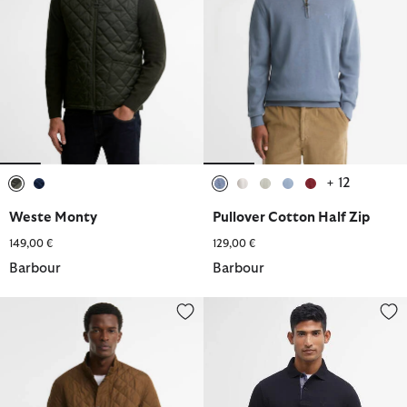
+ 12
ausgewählt
ausgewählt
ausgewählt
ausgewählt
ausgewählt
ausgewählt
ausgewählt
Weste Monty
Pullover Cotton Half Zip
149,00 €
129,00 €
Barbour
Barbour
Steppjacke Lowerdale
Langarmshirt Essential