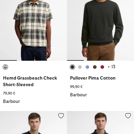
+ 13
ausgewählt
ausgewählt
ausgewählt
ausgewählt
ausgewählt
ausgewählt
Hemd Grassbeach Check
Pullover Pima Cotton
Short-Sleeved
99,90 €
79,90 €
Barbour
Barbour
Barbour Pullover Mineral Tartan Rundhalsausschnitt
Barbour Poloshirt Tartan Bias Ta