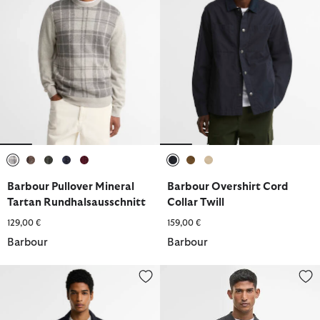
ausgewählt
ausgewählt
ausgewählt
ausgewählt
ausgewählt
ausgewählt
ausgewählt
ausgewählt
Barbour Pullover Mineral
Barbour Overshirt Cord
Tartan Rundhalsausschnitt
Collar Twill
129,00 €
159,00 €
Barbour
Barbour
Barbour Wollmantel Umbridge Tailored
Strickpolo Smeaton