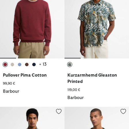
+ 13
ausgewählt
ausgewählt
ausgewählt
ausgewählt
ausgewählt
ausgewählt
Pullover Pima Cotton
Kurzarmhemd Gleaston
Printed
99,90 €
119,00 €
Barbour
Barbour
Hemd Grassbeach Check Short-Sleeved
Pullover Pima Cotton