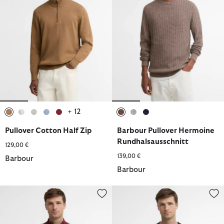
+ 12
ausgewählt
ausgewählt
ausgewählt
ausgewählt
ausgewählt
ausgewählt
ausgewählt
ausgewählt
Pullover Cotton Half Zip
Barbour Pullover Hermoine
Rundhalsausschnitt
129,00 €
139,00 €
Barbour
Barbour
Pullover Cotton Half Zip
not in range