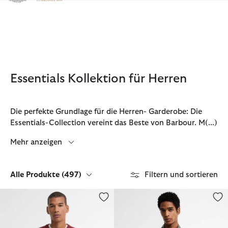
Klicken Sie hier, um unsere Barrierefreiheitserklärung anzuzeige
Essentials Kollektion für Herren
Die perfekte Grundlage für die Herren- Garderobe: Die
Essentials-Collection vereint das Beste von Barbour. M
(...)
Mehr anzeigen
Alle Produkte
(497)
Filtern und sortieren
Pullover Pima Cotton
Kurzarmhemd Gleaston Printed