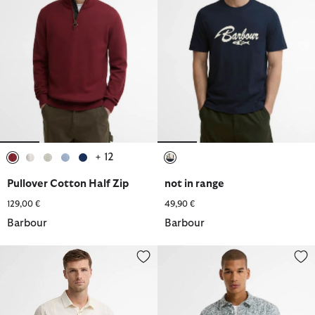
+ 12
ausgewählt
ausgewählt
ausgewählt
ausgewählt
ausgewählt
ausgewählt
Pullover Cotton Half Zip
not in range
129,00 €
49,90 €
Barbour
Barbour
Kurzarmhemd Kingswood Ripstop
Kurzarmhemd Dearham Printed