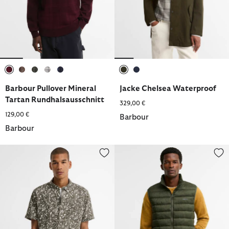
ausgewählt
ausgewählt
ausgewählt
ausgewählt
ausgewählt
ausgewählt
ausgewählt
Barbour Pullover Mineral
Jacke Chelsea Waterproof
Tartan Rundhalsausschnitt
329,00 €
129,00 €
Barbour
Barbour
Kurzarmhemd Orton Printed Tailored
Weste Bretby