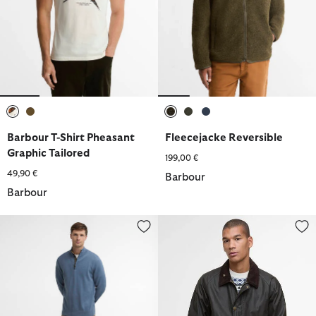
ausgewählt
ausgewählt
ausgewählt
ausgewählt
ausgewählt
Barbour T-Shirt Pheasant
Fleecejacke Reversible
Graphic Tailored
199,00 €
49,90 €
Barbour
Barbour
Hose Stretch Cord Relaxed
Wachsjacke Tracker