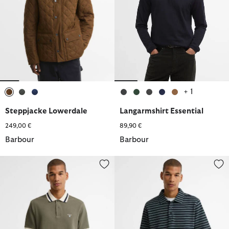
+ 1
ausgewählt
ausgewählt
ausgewählt
ausgewählt
ausgewählt
ausgewählt
ausgewählt
ausgewählt
Steppjacke Lowerdale
Langarmshirt Essential
249,00 €
89,90 €
Barbour
Barbour
Poloshirt Anthorn Textured Tailored
Poloshirt Farlam Striped Tailore