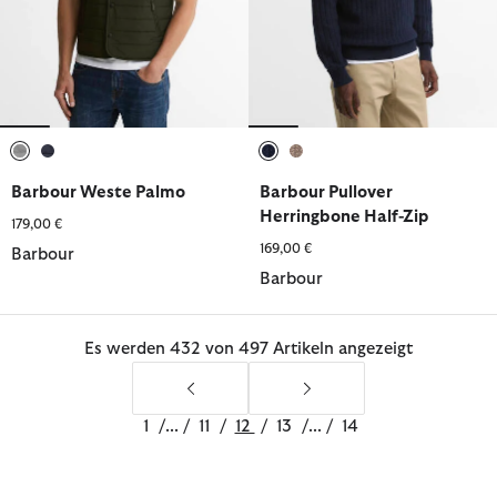
ausgewählt
ausgewählt
ausgewählt
ausgewählt
Barbour Weste Palmo
Barbour Pullover
Herringbone Half-Zip
179,00 €
169,00 €
Barbour
Barbour
Es werden 432 von 497 Artikeln angezeigt
1
/
...
/
11
/
12
/
13
/
...
/
14