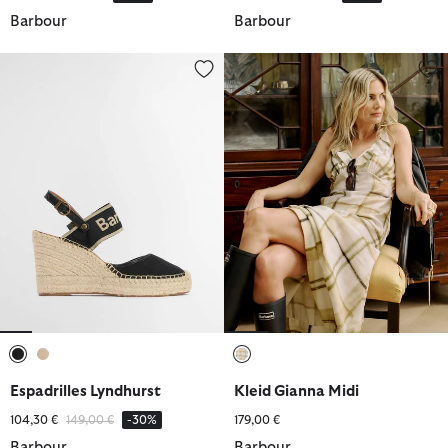
Barbour
Barbour
Espadrilles Lyndhurst
Kleid Gianna Midi
ausgewählt
ausgewählt
ausgewählt
Espadrilles Lyndhurst
Kleid Gianna Midi
Reduziert von
bis
104,30 €
149,00 €
-30%
179,00 €
Barbour
Barbour