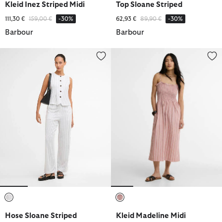
Kleid Inez Striped Midi
Top Sloane Striped
Reduziert von
bis
Reduziert von
bis
111,30 €
159,00 €
-30%
62,93 €
89,90 €
-30%
Barbour
Barbour
Hose Sloane Striped Straight-Leg
Kleid Madeline Midi
ausgewählt
ausgewählt
Hose Sloane Striped
Kleid Madeline Midi