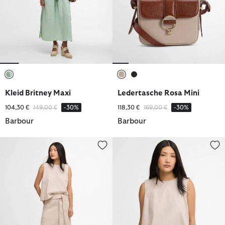
ausgewählt
ausgewählt
ausgewählt
Kleid Britney Maxi
Ledertasche Rosa Mini
Reduziert von
bis
Reduziert von
bis
104,30 €
149,00 €
-30%
118,30 €
169,00 €
-30%
Barbour
Barbour
Rock Gabby Maxi
Bluse Josie Sleeveless