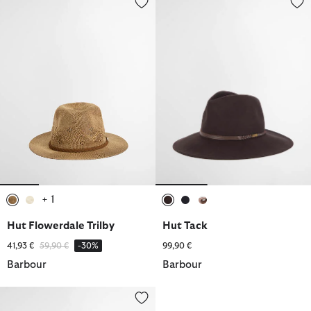
+ 1
ausgewählt
ausgewählt
ausgewählt
ausgewählt
ausgewählt
Hut Flowerdale Trilby
Hut Tack
Reduziert von
bis
41,93 €
59,90 €
-30%
99,90 €
Barbour
Barbour
Hut Tack