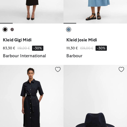
ausgewählt
ausgewählt
ausgewählt
Kleid Gigi Midi
Kleid Josie Midi
Reduziert von
bis
Reduziert von
bis
83,30 €
119,00 €
-30%
111,30 €
159,00 €
-30%
Barbour International
Barbour
Kleid Sloane Midi
Hut Flowerdale Trilby