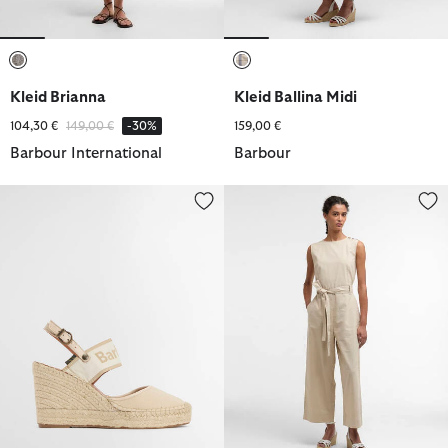
ausgewählt
ausgewählt
Kleid Brianna
Kleid Ballina Midi
Reduziert von
bis
104,30 €
149,00 €
-30%
159,00 €
Barbour International
Barbour
Espadrilles Lyndhurst
Jumpsuit Gabby