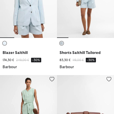
ausgewählt
ausgewählt
Blazer Salthill
Shorts Salthill Tailored
Reduziert von
bis
Reduziert von
bis
174,30 €
249,00 €
-30%
83,30 €
119,00 €
-30%
Barbour
Barbour
Kleid Britney Maxi
Ledertasche Rosa Mini