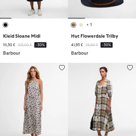
+ 1
ausgewählt
ausgewählt
ausgewählt
Kleid Sloane Midi
Hut Flowerdale Trilby
Reduziert von
bis
Reduziert von
bis
111,30 €
159,00 €
-30%
41,93 €
59,90 €
-30%
Barbour
Barbour
Kleid Brianna
Kleid Ballina Midi