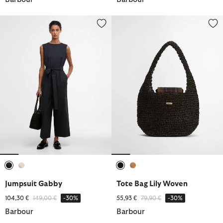
Jumpsuit Gabby
Tote Bag Lily Woven
ausgewählt
ausgewählt
ausgewählt
ausgewählt
Jumpsuit Gabby
Tote Bag Lily Woven
Reduziert von
bis
Reduziert von
bis
104,30 €
149,00 €
-30%
55,93 €
79,90 €
-30%
Barbour
Barbour