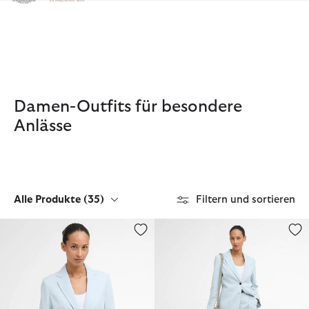
Klicken Sie hier, um unsere Barrierefreiheitserklärung anzuzeige
Damen-Outfits für besondere
Anlässe
Alle Produkte
(35)
Filtern und sortieren
Blazer Salthill
Shorts Salthill Tailored