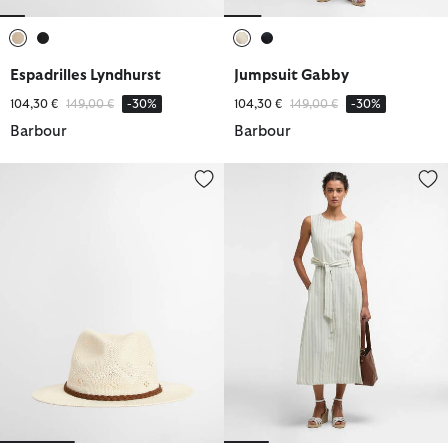
ausgewählt
ausgewählt
ausgewählt
ausgewählt
Espadrilles Lyndhurst
Jumpsuit Gabby
Reduziert von
bis
Reduziert von
bis
104,30 €
149,00 €
-30%
104,30 €
149,00 €
-30%
Barbour
Barbour
Hut Flowerdale Trilby
Kleid Inez Striped Midi