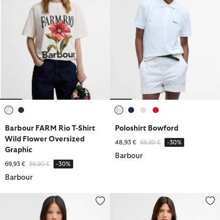
ausgewählt
ausgewählt
ausgewählt
ausgewählt
ausgewählt
ausgewählt
Barbour FARM Rio T-Shirt
Poloshirt Bowford
Wild Flower Oversized
Reduziert von
bis
48,93 €
69,90 €
-30%
Graphic
Barbour
Reduziert von
bis
69,93 €
99,90 €
-30%
Barbour
Sweatshirt Maureen Striped
Top Lyra