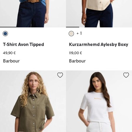
+ 1
ausgewählt
ausgewählt
T-Shirt Avon Tipped
Kurzarmhemd Aylesby Boxy
49,90 €
119,00 €
Barbour
Barbour
Kurzarmhemd Aylesby Boxy
T-Shirt Nova Logo