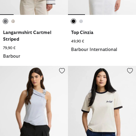
ausgewählt
ausgewählt
ausgewählt
ausgewählt
Langarmshirt Cartmel
Top Cinzia
Striped
49,90 €
79,90 €
Barbour International
Barbour
Top Cinzia
T-Shirt Madeline Tipped