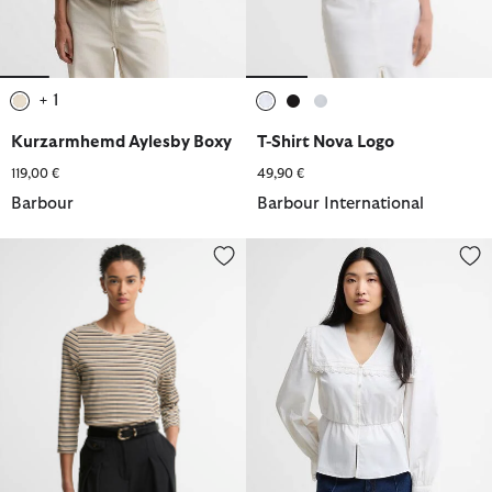
+ 1
ausgewählt
ausgewählt
ausgewählt
ausgewählt
Kurzarmhemd Aylesby Boxy
T-Shirt Nova Logo
119,00 €
49,90 €
Barbour
Barbour International
Barbour T-Shirt Wynn Striped
Bluse Tisbury