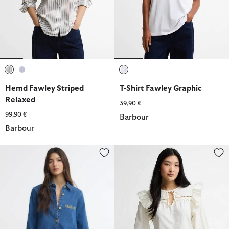
ausgewählt
ausgewählt
ausgewählt
Hemd Fawley Striped
T-Shirt Fawley Graphic
Relaxed
39,90 €
99,90 €
Barbour
Barbour
Hemd Seren Oversized Denim
Bluse Carleen Ruffled