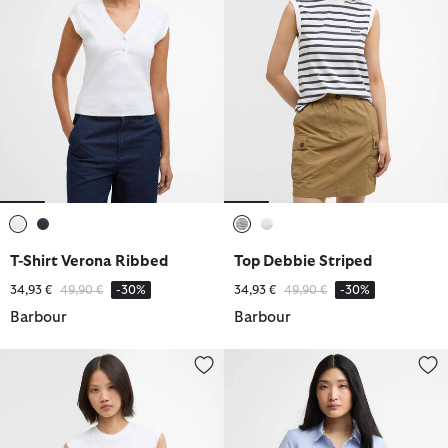
ausgewählt
ausgewählt
ausgewählt
ausgewählt
T-Shirt Verona Ribbed
Top Debbie Striped
Reduziert von
bis
Reduziert von
bis
34,93 €
49,90 €
-30%
34,93 €
49,90 €
-30%
Barbour
Barbour
Top Rowane
Bluse Derwent