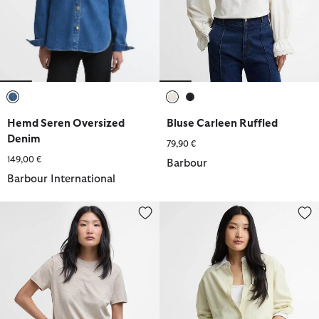
ausgewählt
ausgewählt
ausgewählt
Hemd Seren Oversized
Bluse Carleen Ruffled
Denim
79,90 €
149,00 €
Barbour
Barbour International
T-Shirt Ava
Hemd Avon Striped Relaxed