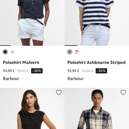
ausgewählt
ausgewählt
ausgewählt
ausgewählt
Poloshirt Malvern
Poloshirt Ashbourne Striped
Reduziert von
bis
Reduziert von
bis
55,93 €
79,90 €
-30%
55,93 €
79,90 €
-30%
Barbour
Barbour
Top Gigi
Bluse Bredon