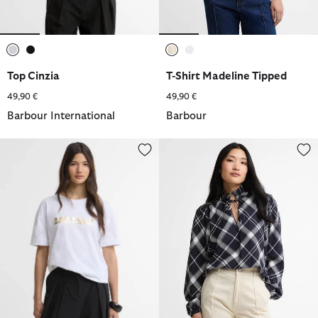
ausgewählt
ausgewählt
ausgewählt
ausgewählt
Top Cinzia
T-Shirt Madeline Tipped
49,90 €
49,90 €
Barbour International
Barbour
T-Shirt Niamh Logo
Bluse Baiton Tartan