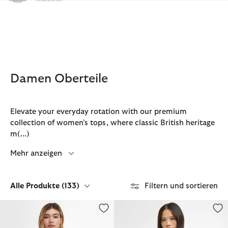
Klicken Sie hier, um unsere Barrierefreiheitserklärung anzuzeige
Damen Oberteile
Elevate your everyday rotation with our premium
collection of women’s tops, where classic British heritage
m
(...)
Mehr anzeigen
Alle Produkte
(133)
Filtern und sortieren
Bluse Bredon
Top Debbie Striped