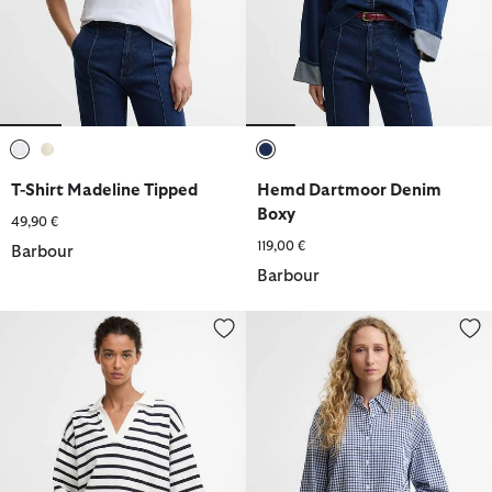
ausgewählt
ausgewählt
ausgewählt
T-Shirt Madeline Tipped
Hemd Dartmoor Denim
Boxy
49,90 €
119,00 €
Barbour
Barbour
T-Shirt Inez Striped
Hemd Ashwell Gingham Boxy