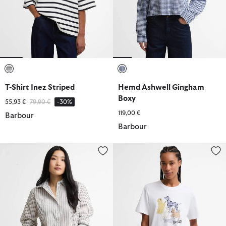
ausgewählt
ausgewählt
T-Shirt Inez Striped
Hemd Ashwell Gingham
Boxy
Reduziert von
bis
55,93 €
79,90 €
-30%
119,00 €
Barbour
Barbour
Hemd Fawley Striped Relaxed
T-Shirt Fawley Graphic