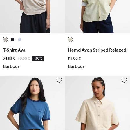
ausgewählt
ausgewählt
ausgewählt
ausgewählt
T-Shirt Ava
Hemd Avon Striped Relaxed
Reduziert von
bis
34,93 €
49,90 €
-30%
119,00 €
Barbour
Barbour
T-Shirt Avon Tipped
Kurzarmhemd Aylesby Boxy