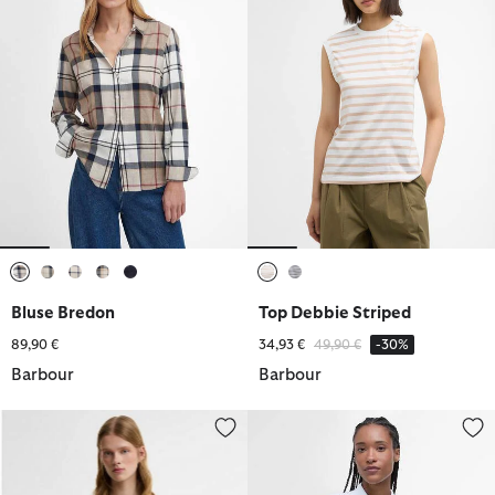
ausgewählt
ausgewählt
ausgewählt
ausgewählt
ausgewählt
ausgewählt
ausgewählt
Bluse Bredon
Top Debbie Striped
Reduziert von
bis
89,90 €
34,93 €
49,90 €
-30%
Barbour
Barbour
Barbour FARM Rio T-Shirt Wild Flower Oversized Graphic
Poloshirt Bowford