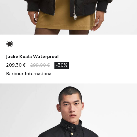
ausgewählt
Jacke Kuala Waterproof
Reduziert von
bis
209,30 €
299,00 €
-30%
Barbour International
Wachsjacke International Original