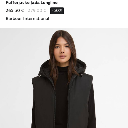
Pufferjacke Jada Longline
Reduziert von
bis
265,30 €
379,00 €
-30%
Barbour International
Weste Calista