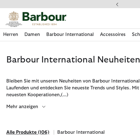
Klicken Sie hier, um unsere Barrierefreiheitserklärung anzuzeige
 gestellte Fragen
Herren
Damen
Barbour International
Accessoires
Sch
Barbour International Neuheite
Bleiben Sie mit unseren Neuheiten von Barbour Internationa
Laufenden und entdecken Sie neueste Trends und Styles. Mit
neuesten Kooperationen,
(...)
Mehr anzeigen
Alle Produkte
(106)
Barbour International
Jetzt shoppen
Jetzt shoppen
Jetzt shoppen
Jetzt shoppen
Schuhe entdecken
Jetzt shoppen
Sale | Jetzt shoppen
Paul Smith Loves Barbour entdecken
Pflegesets entdecken
Alle Produkte
Filtern nach Marke: Barbour Internation