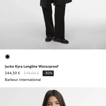
ausgewählt
Jacke Kyra Longline Waterproof
Reduziert von
bis
244,30 €
349,00 €
-30%
Barbour International
Jacke Maizy Showerproof