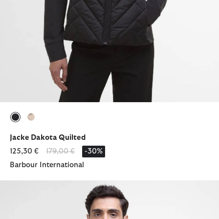
ausgewählt
ausgewählt
Jacke Dakota Quilted
Reduziert von
bis
125,30 €
179,00 €
-30%
Barbour International
Freizeitjacke Matley