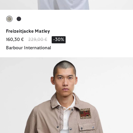
ausgewählt
ausgewählt
Freizeitjacke Matley
Reduziert von
bis
160,30 €
229,00 €
-30%
Barbour International
Jacke Workers Casual