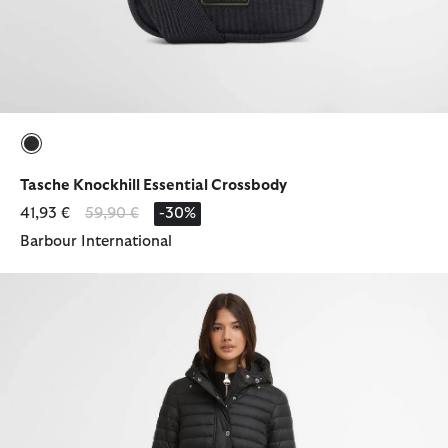
ausgewählt
Tasche Knockhill Essential Crossbody
Reduziert von
bis
41,93 €
59,90 €
-30%
Barbour International
Pufferjacke Jada Longline