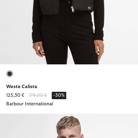
ausgewählt
Weste Calista
Reduziert von
bis
125,30 €
179,00 €
-30%
Barbour International
T-Shirt Small Logo