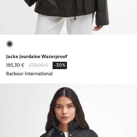
ausgewählt
Jacke Jourdaine Waterproof
Reduziert von
bis
195,30 €
279,00 €
-30%
Barbour International
Steppjacke International