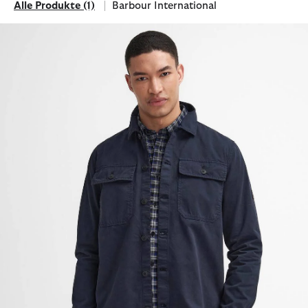
Alle Produkte
(1)
Barbour International
Alle Produkte
Filtern nach Marke: Barbour International
Overshirt Arlo