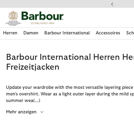
Klicken Sie hier, um unsere Barrierefreiheitserklärung anzuzeige
dkostenfrei ab 49€
Herren
Damen
Barbour International
Accessoires
Sch
Barbour International Herren H
Freizeitjacken
Update your wardrobe with the most versatile layering piece a
men's overshirt. Wear as a light outer layer during the mild s
summer wea
(...)
Mehr anzeigen
Jetzt shoppen
Jetzt shoppen
Jetzt shoppen
Jetzt shoppen
Schuhe entdecken
Jetzt shoppen
Sale | Jetzt shoppen
Paul Smith Loves Barbour entdecken
Pflegesets entdecken