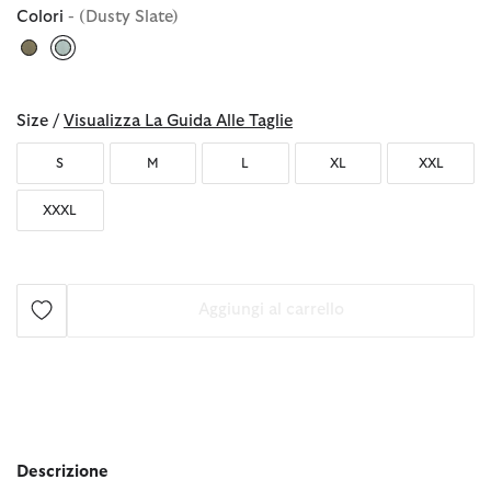
Colori
- (Dusty Slate)
selezionato
Size /
Visualizza La Guida Alle Taglie
S
M
L
XL
XXL
XXXL
Aggiungi al carrello
Descrizione