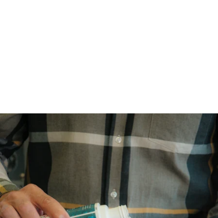
giacche trapuntate
Goditi il massimo delle prestazioni della tua giacca con
questo spray impermeabilizzante dall’efficacia duratura.
Questo prodotto facile da applicare migliora le proprietà
idrorepellenti del capo garantendo al contempo un’estrema
traspirabilità. Grazie alla formula che ripristina le
prestazioni di qualsiasi tipo di tessuto tecnico, la tua giacca
ti terrà sempre al caldo e all’asciutto nelle tue prossime
avventure.