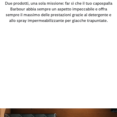
Due prodotti, una sola missione: far sì che il tuo capospalla
Barbour abbia sempre un aspetto impeccabile e offra
sempre il massimo delle prestazioni grazie al detergente e
allo spray impermeabilizzante per giacche trapuntate.
Detergente per giacche
trapuntate
Il nostro detergente per giacche trapuntate è un prodotto
altamente efficace, formulato appositamente per pulire,
rinnovare e ravvivare la tua giacca trapuntata Barbour
preferita. Questo detergente facile da usare rimuove lo
sporco e i cattivi odori, ripristinando l'aspetto e le
prestazioni di qualsiasi capo impermeabile. La formula, che
ripristina la traspirabilità dei capispalla trapuntati, migliora
le prestazioni della giacca, tenendoti al caldo e all’asciutto
più a lungo.