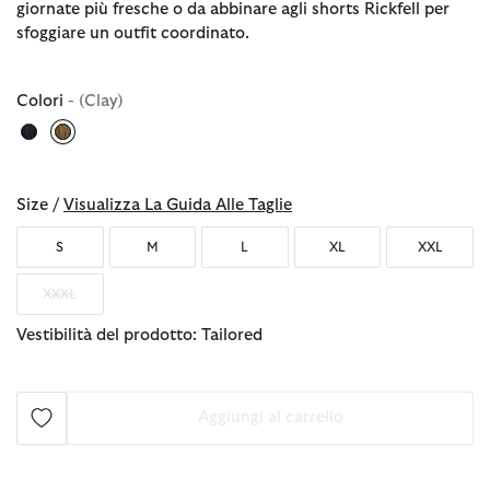
giornate più fresche o da abbinare agli shorts Rickfell per
sfoggiare un outfit coordinato.
Colori
- (Clay)
selezionato
Size /
Visualizza La Guida Alle Taglie
S
M
L
XL
XXL
XXXL
Vestibilità del prodotto: Tailored
Aggiungi al carrello