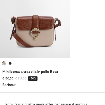
selezionato
selezionato
Mini borsa a tracolla in pelle Rosa
Prezzo ridotto da
a
€ 150,50
€ 215,00
-30%
Barbour
Iscriviti alla nostra newsletter per essere il primo a