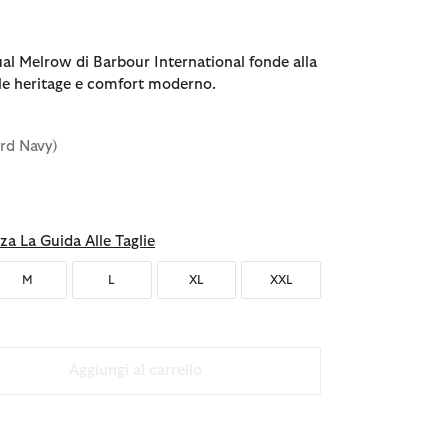
ual Melrow di Barbour International fonde alla
ile heritage e comfort moderno.
ord Navy)
nato
za La Guida Alle Taglie
M
L
XL
XXL
Aggiungi al carrello