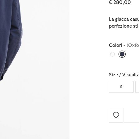
€ 280,00
La giacca cas
perfezione st
Colori
- (Oxf
selezio
Size /
Visualiz
S