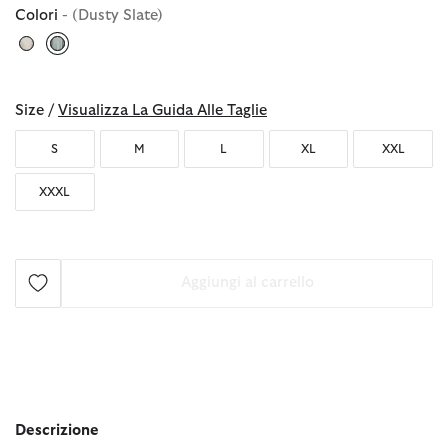
Colori
- (Dusty Slate)
selezionato
Size /
Visualizza La Guida Alle Taglie
S
M
L
XL
XXL
XXXL
Aggiungi al carrello
Descrizione