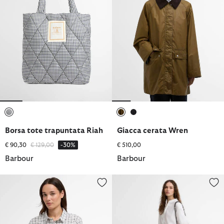
selezionato
selezionato
selezionato
Borsa tote trapuntata Riah
Giacca cerata Wren
Prezzo ridotto da
a
€ 90,30
€ 129,00
-30%
€ 510,00
Barbour
Barbour
Camicia a maniche lunghe Petunia
Pantaloni Dalbury