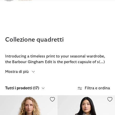
Clicca per visualizzare la nostra Dichiarazione di Accessibilità
Collezione quadretti
Introducing a timeless print to your seasonal wardrobe,
the Barbour Gingham Edit is the perfect capsule of s
(...)
Mostra di più
Tutti i prodotti
(17)
Filtra e ordina
Giacca casual Ovingham
Blusa a quadretti con dettagli ar