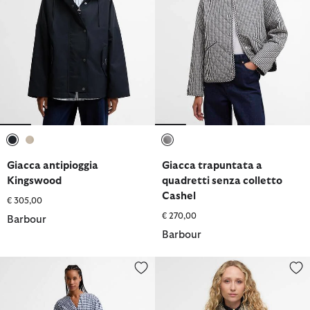
selezionato
selezionato
selezionato
Giacca antipioggia
Giacca trapuntata a
Kingswood
quadretti senza colletto
Cashel
€ 305,00
€ 270,00
Barbour
Barbour
Abito midi Ashwell a balze con motivo a quadretti
Giacca trapuntata con motivo a 