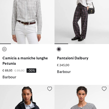
selezionato
selezionato
Camicia a maniche lunghe
Pantaloni Dalbury
Petunia
€ 245,00
Prezzo ridotto da
a
€ 69,93
€ 99,90
-30%
Barbour
Barbour
Giacca antipioggia Kingswood
Giacca trapuntata a quadretti s