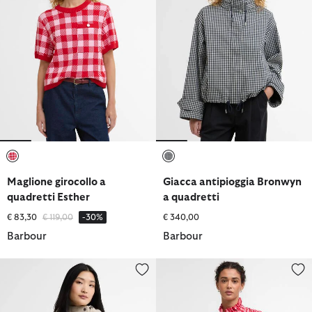
selezionato
selezionato
Maglione girocollo a
Giacca antipioggia Bronwyn
quadretti Esther
a quadretti
Prezzo ridotto da
a
€ 83,30
€ 119,00
-30%
€ 340,00
Barbour
Barbour
Giacca antipioggia Kingswood
Camicia oversize Esther a quadr