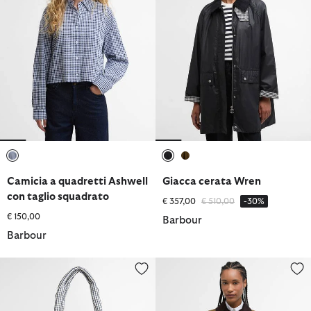
selezionato
selezionato
selezionato
Camicia a quadretti Ashwell
Giacca cerata Wren
con taglio squadrato
Prezzo ridotto da
a
€ 357,00
€ 510,00
-30%
€ 150,00
Barbour
Barbour
Borsa tote trapuntata Riah
Giacca cerata Wren