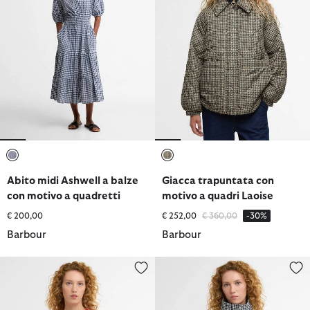
selezionato
selezionato
Abito midi Ashwell a balze
Giacca trapuntata con
con motivo a quadretti
motivo a quadri Laoise
Prezzo ridotto da
a
€ 200,00
€ 252,00
€ 360,00
-30%
Barbour
Barbour
Maglione girocollo a quadretti Esther
Giacca antipioggia Bronwyn a q