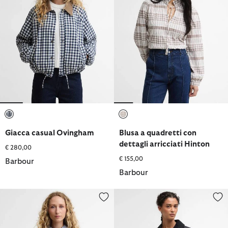
selezionato
selezionato
Giacca casual Ovingham
Blusa a quadretti con
dettagli arricciati Hinton
€ 280,00
€ 155,00
Barbour
Barbour
Camicia a quadretti Ashwell con taglio squadrato
Giacca cerata Wren