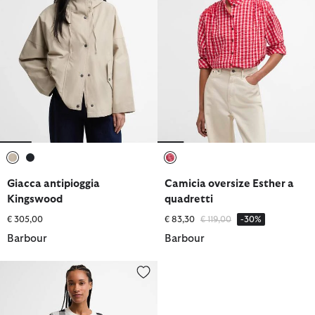
selezionato
selezionato
selezionato
Giacca antipioggia
Camicia oversize Esther a
Kingswood
quadretti
Prezzo ridotto da
a
€ 305,00
€ 83,30
€ 119,00
-30%
Barbour
Barbour
Maglione girocollo a quadretti Avebury