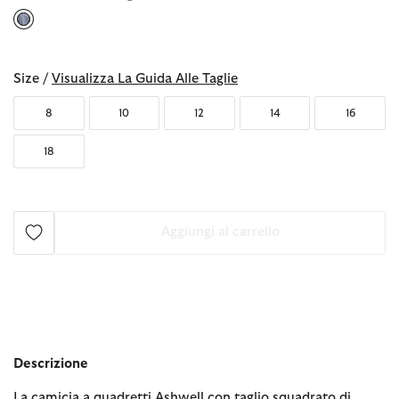
selezionato
Size /
Visualizza La Guida Alle Taglie
8
10
12
14
16
18
Aggiungi al carrello
Descrizione
La camicia a quadretti Ashwell con taglio squadrato di