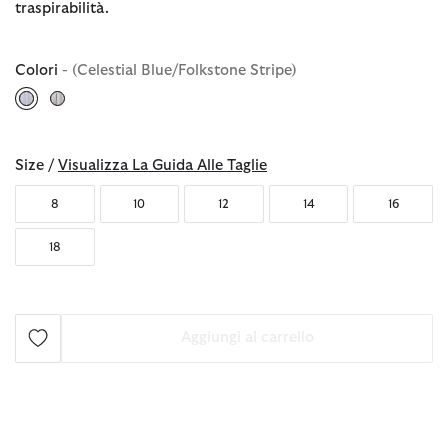
traspirabilità.
Colori
- (Celestial Blue/Folkstone Stripe)
selezionato
Size /
Visualizza La Guida Alle Taglie
8
10
12
14
16
18
Aggiungi al carrello