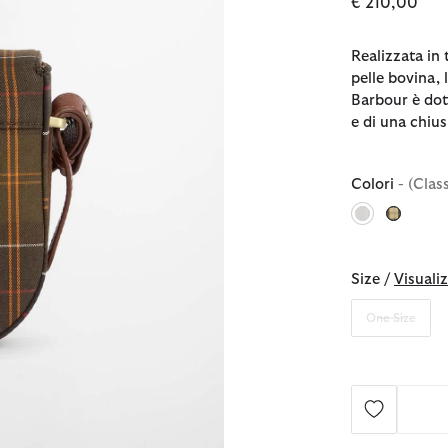
€ 210,00
Realizzata in 
pelle bovina, 
Barbour è dota
e di una chius
Colori
- (Clas
selezionato
Size /
Visualiz
One Size