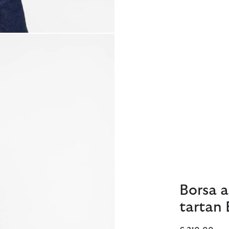
Borsa a
tartan 