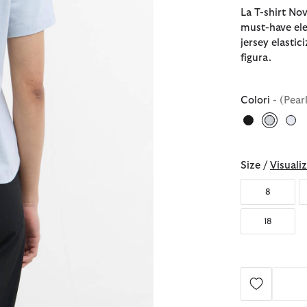
La T-shirt No
must-have ele
jersey elastic
figura.
Colori
- (Pear
selezio
Size /
Visualiz
8
18