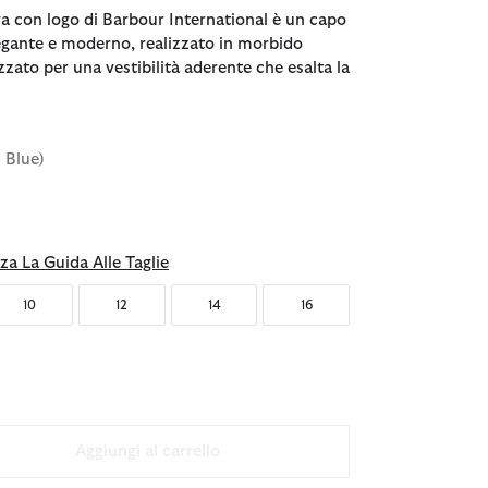
va con logo di Barbour International è un capo
gante e moderno, realizzato in morbido
izzato per una vestibilità aderente che esalta la
l Blue)
nato
za La Guida Alle Taglie
10
12
14
16
Aggiungi al carrello