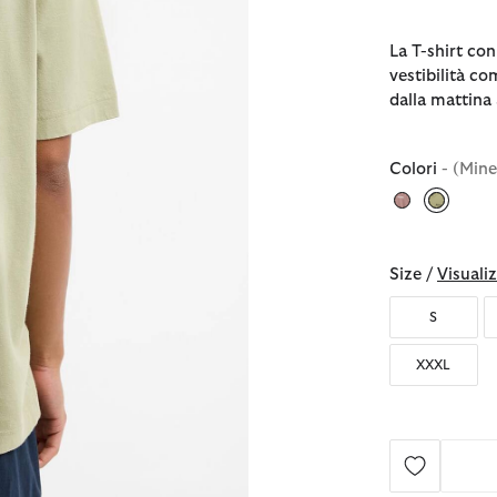
La T-shirt co
vestibilità co
dalla mattina 
Colori
- (Mine
selezio
Size /
Visualiz
S
XXXL