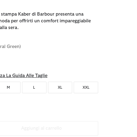
n stampa Kaber di Barbour presenta una
moda per offrirti un comfort impareggiabile
alla sera.
ral Green)
nato
za La Guida Alle Taglie
M
L
XL
XXL
Aggiungi al carrello