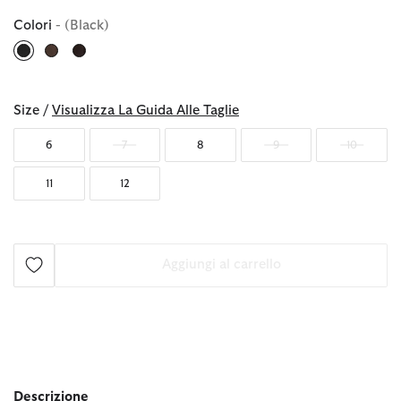
Colori
- (Black)
selezionato
Size /
Visualizza La Guida Alle Taglie
6
7
8
9
10
11
12
Aggiungi al carrello
Descrizione