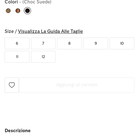
Colori
- (Choc Suede)
selezionato
Size /
Visualizza La Guida Alle Taglie
6
7
8
9
10
11
12
Aggiungi al carrello
Descrizione