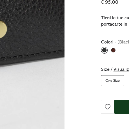
€ 95,00
Tieni le tue c
portacarte in 
Colori
- (Blac
selezionato
Size /
Visualiz
One Size