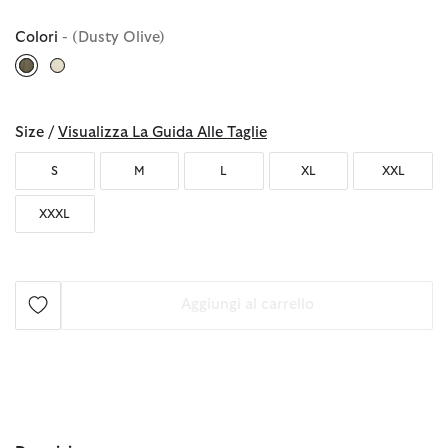
Colori
- (Dusty Olive)
selezionato
Size /
Visualizza La Guida Alle Taglie
S
M
L
XL
XXL
XXXL
Aggiungi al carrello