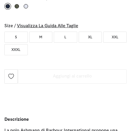
selezionato
Size /
Visualizza La Guida Alle Taglie
S
M
L
XL
XXL
XXXL
Aggiungi al carrello
Descrizione
La polo Ashmann di Barbour International propone una