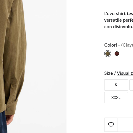
L'overshirt te
versatile perf
con disinvoltur
Colori
- (Clay
selezionato
Size /
Visualiz
S
XXXL