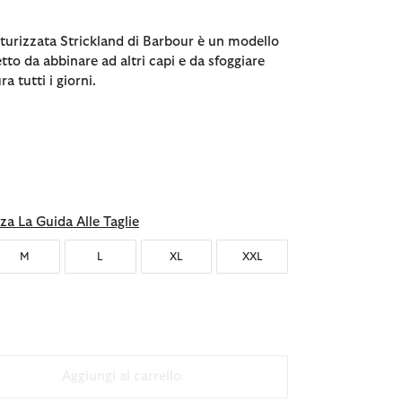
sturizzata Strickland di Barbour è un modello
etto da abbinare ad altri capi e da sfoggiare
a tutti i giorni.
)
za La Guida Alle Taglie
M
L
XL
XXL
Aggiungi al carrello