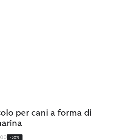
olo per cani a forma di
marina
o ridotto da
a
,00
-30%