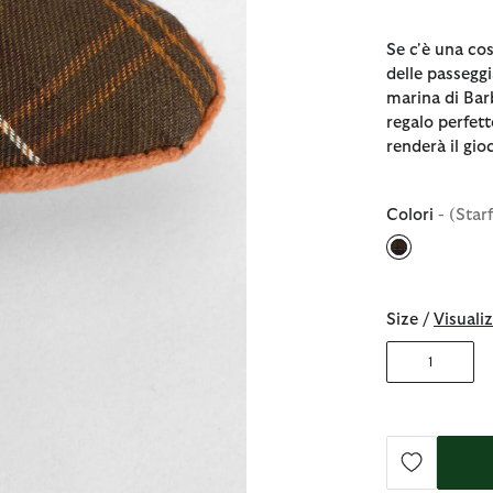
Se c'è una co
delle passeggi
marina di Barb
regalo perfett
renderà il gio
Colori
- (Starf
selezionato
Size /
Visualiz
1