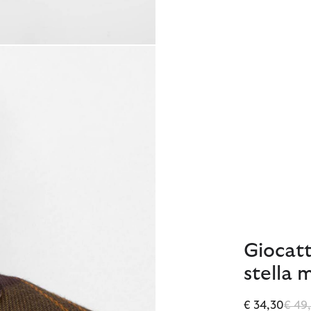
Giocatt
stella 
Prezz
€ 34,30
€ 49