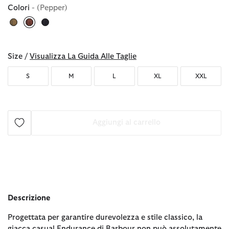
Colori
- (Pepper)
selezionato
Size /
Visualizza La Guida Alle Taglie
S
M
L
XL
XXL
Aggiungi al carrello
Descrizione
Progettata per garantire durevolezza e stile classico, la
giacca casual Endurance di Barbour non può assolutamente