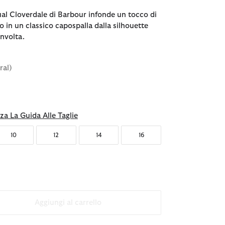
ual Cloverdale di Barbour infonde un tocco di
co in un classico capospalla dalla silhouette
nvolta.
ral)
nato
za La Guida Alle Taglie
10
12
14
16
Aggiungi al carrello