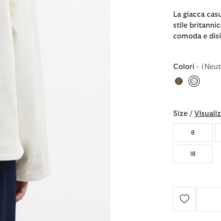
La giacca cas
stile britanni
comoda e disi
Colori
- (Neut
selezio
Size /
Visualiz
8
18