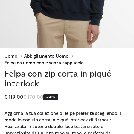
Uomo
/
Abbigliamento Uomo
/
Felpe da uomo con e senza cappuccio
Felpa con zip corta in piqué
interlock
Prezzo ridotto da
a
€ 119,00
€ 170,00
-30%
Aggiorna la tua collezione di felpe preferite scegliendo il
modello con zip corta in piqué interlock di Barbour.
Realizzata in cotone double-face testurizzato e
impreziosita da un logo tono su tono, è perfetta da