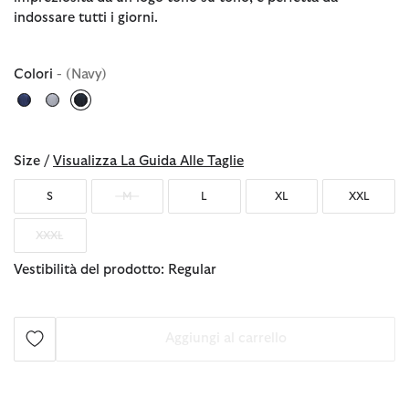
indossare tutti i giorni.
Colori
- (Navy)
selezionato
Size /
Visualizza La Guida Alle Taglie
S
M
L
XL
XXL
XXXL
Vestibilità del prodotto: Regular
Aggiungi al carrello