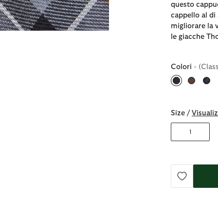
questo cappuc
cappello al di
migliorare la 
le giacche Th
Colori
- (Clas
selezionato
Size /
Visualiz
1