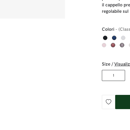
il cappello pr
regolabile sul 
Colori
- (Clas
Size /
Visualiz
1