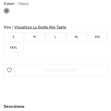
Colori
- (Navy)
selezionato
Size /
Visualizza La Guida Alle Taglie
S
M
L
XL
XXL
XXXL
Aggiungi al carrello
Descrizione