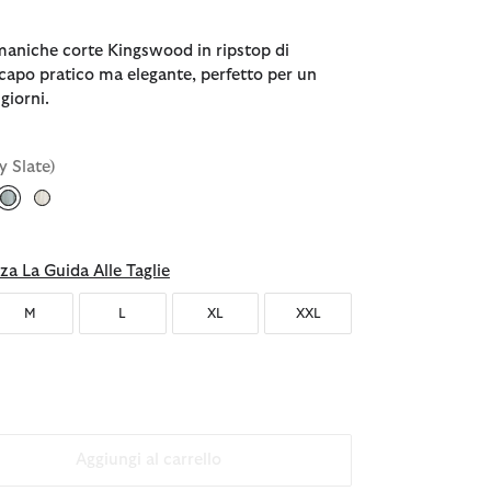
maniche corte Kingswood in ripstop di
capo pratico ma elegante, perfetto per un
 giorni.
y Slate)
selezionato
za La Guida Alle Taglie
M
L
XL
XXL
Aggiungi al carrello