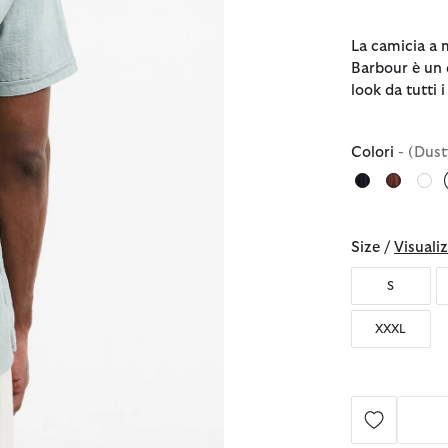
La camicia a 
Barbour è un 
look da tutti i
Colori
- (Dust
Size /
Visualiz
S
XXXL