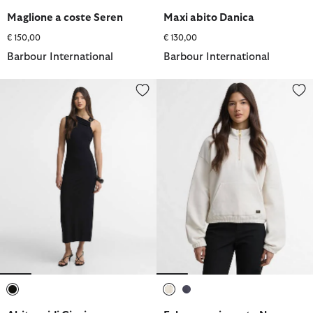
selezionato
selezionato
selezionato
Maglione a coste Seren
Maxi abito Danica
€ 150,00
€ 130,00
Barbour International
Barbour International
Abito midi Cinzia
Felpa con zip corta Nova
selezionato
selezionato
selezionato