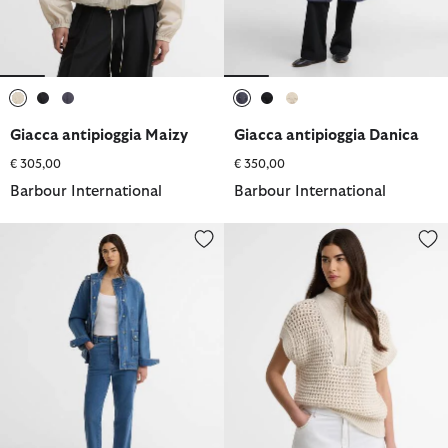
selezionato
selezionato
selezionato
selezionato
selezionato
selezionato
Giacca antipioggia Maizy
Giacca antipioggia Danica
€ 305,00
€ 350,00
Barbour International
Barbour International
Jeans a taglio dritto Seren
Gilet in maglia Niamh