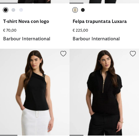
selezionato
selezionato
selezionato
selezionato
selezionato
T-shirt Nova con logo
Felpa trapuntata Luxara
€ 70,00
€ 225,00
Barbour International
Barbour International
Canotta Cinzia
Gilet in maglia Niamh