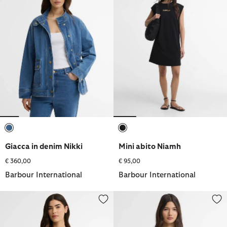
selezionato
selezionato
Giacca in denim Nikki
Mini abito Niamh
€ 360,00
€ 95,00
Barbour International
Barbour International
Maglione a coste Kyla
T-shirt Niamh con logo