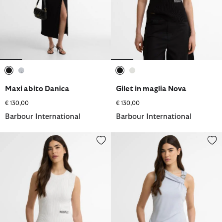
selezionato
selezionato
selezionato
selezionato
Maxi abito Danica
Gilet in maglia Nova
€ 130,00
€ 130,00
Barbour International
Barbour International
Gilet in maglia Nova
Canotta Cinzia