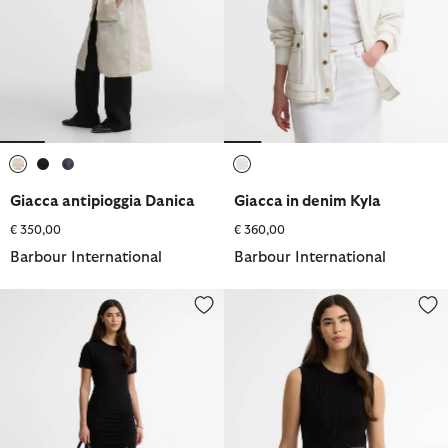
selezionato
selezionato
selezionato
selezionato
Giacca antipioggia Danica
Giacca in denim Kyla
€ 350,00
€ 360,00
Barbour International
Barbour International
Maxi abito Danica
Gilet in maglia Nova