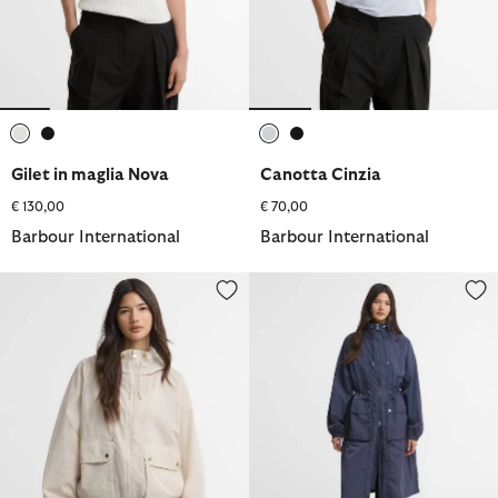
selezionato
selezionato
selezionato
selezionato
Gilet in maglia Nova
Canotta Cinzia
€ 130,00
€ 70,00
Barbour International
Barbour International
Giacca antipioggia Maizy
Giacca antipioggia Danica