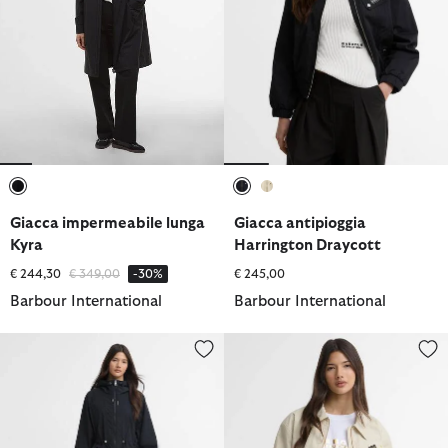
selezionato
selezionato
selezionato
Giacca impermeabile lunga
Giacca antipioggia
Kyra
Harrington Draycott
Prezzo ridotto da
a
€ 244,30
€ 349,00
-30%
€ 245,00
Barbour International
Barbour International
Giacca antipioggia Danica
Giacca antipioggia Harrington D