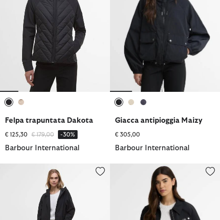
selezionato
selezionato
selezionato
selezionato
selezionato
Felpa trapuntata Dakota
Giacca antipioggia Maizy
Prezzo ridotto da
a
€ 125,30
€ 179,00
-30%
€ 305,00
Barbour International
Barbour International
Giacca impermeabile lunga Kyra
Giacca antipioggia Harrington D