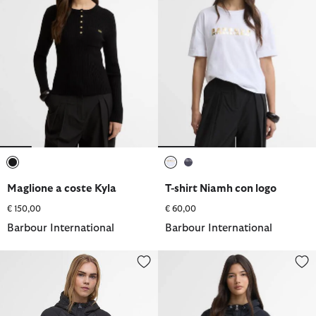
selezionato
selezionato
selezionato
Maglione a coste Kyla
T-shirt Niamh con logo
€ 150,00
€ 60,00
Barbour International
Barbour International
Felpa trapuntata Dakota
Giacca antipioggia Maizy