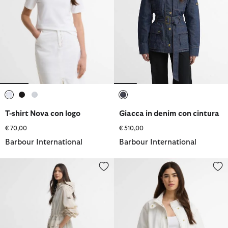
selezionato
selezionato
selezionato
selezionato
T-shirt Nova con logo
Giacca in denim con cintura
€ 70,00
€ 510,00
Barbour International
Barbour International
Giacca antipioggia Danica
Giacca in denim Kyla