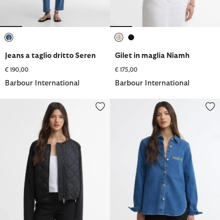
selezionato
selezionato
selezionato
Jeans a taglio dritto Seren
Gilet in maglia Niamh
€ 190,00
€ 175,00
Barbour International
Barbour International
Felpa trapuntata Seren
Camicia oversize Seren in deni