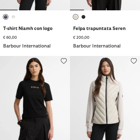
selezionato
selezionato
selezionato
selezionato
T-shirt Niamh con logo
Felpa trapuntata Seren
€ 60,00
€ 200,00
Barbour International
Barbour International
T-shirt Nova con logo
Felpa trapuntata Luxara