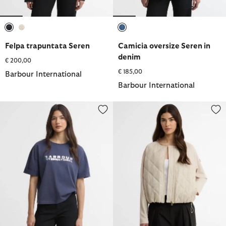
selezionato
selezionato
selezionato
Felpa trapuntata Seren
Camicia oversize Seren in
denim
€ 200,00
€ 185,00
Barbour International
Barbour International
T-shirt Niamh con logo
Felpa trapuntata Seren