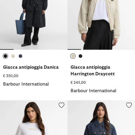
selezionato
selezionato
selezionato
selezionato
selezionato
Giacca antipioggia Danica
Giacca antipioggia
Harrington Draycott
€ 350,00
€ 245,00
Barbour International
Barbour International
T-shirt Nova con logo
Giacca in denim con cintura