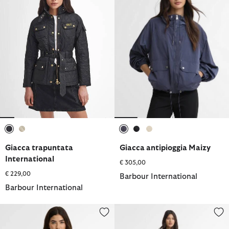
selezionato
selezionato
selezionato
selezionato
selezionato
Giacca trapuntata
Giacca antipioggia Maizy
International
€ 305,00
€ 229,00
Barbour International
Barbour International
Giacca in denim Nikki
Mini abito Niamh