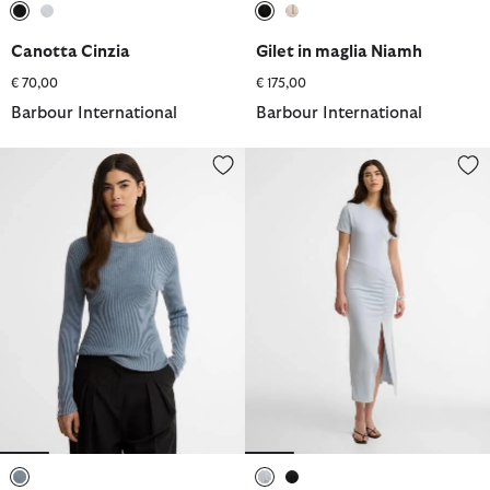
selezionato
selezionato
selezionato
selezionato
Canotta Cinzia
Gilet in maglia Niamh
€ 70,00
€ 175,00
Barbour International
Barbour International
Maglione a coste Seren
Maxi abito Danica