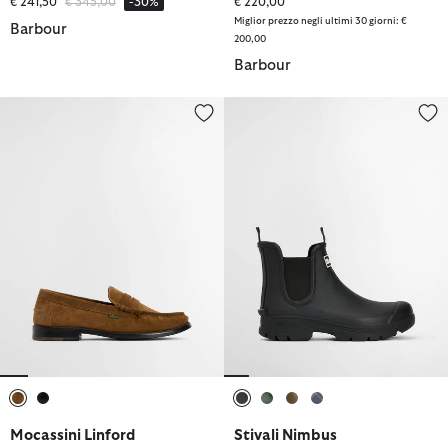
Prezzo ridotto da
a
€ 241,50
€ 345,00
-30%
€ 220,00
Miglior prezzo negli ultimi 30 giorni: €
Barbour
200,00
Barbour
Mocassini Linford
Stivali Nimbus
selezionato
selezionato
selezionato
selezionato
selezionato
selezionato
Mocassini Linford
Stivali Nimbus