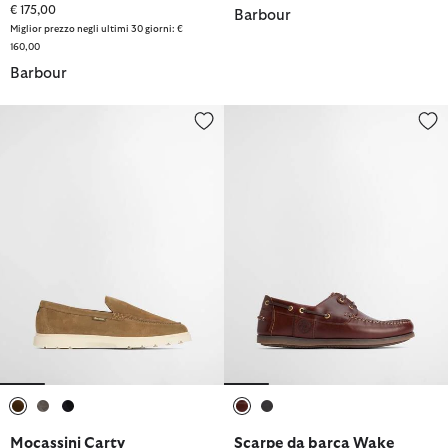
€ 175,00
Barbour
Miglior prezzo negli ultimi 30 giorni: €
160,00
Barbour
Mocassini Carty
Scarpe da barca Wake
selezionato
selezionato
selezionato
selezionato
selezionato
Mocassini Carty
Scarpe da barca Wake