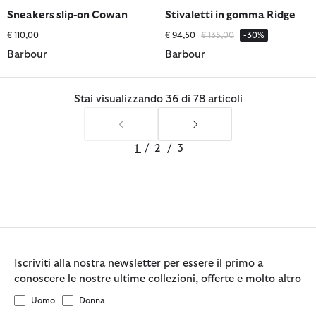
selezionato
selezionato
selezionato
selezionato
selezionato
Sneakers slip-on Cowan
Stivaletti in gomma Ridge
Prezzo ridotto da
a
€ 110,00
€ 94,50
€ 135,00
-30%
Barbour
Barbour
Stai visualizzando 36 di 78 articoli
1
/
2
/
3
Iscriviti alla nostra newsletter per essere il primo a
conoscere le nostre ultime collezioni, offerte e molto altro
Uomo
Donna