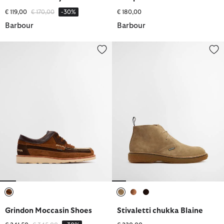
Prezzo ridotto da
a
€ 119,00
€ 170,00
-30%
€ 180,00
Barbour
Barbour
Grindon Moccasin Shoes
Stivaletti chukka Blaine
selezionato
selezionato
selezionato
selezionato
Grindon Moccasin Shoes
Stivaletti chukka Blaine