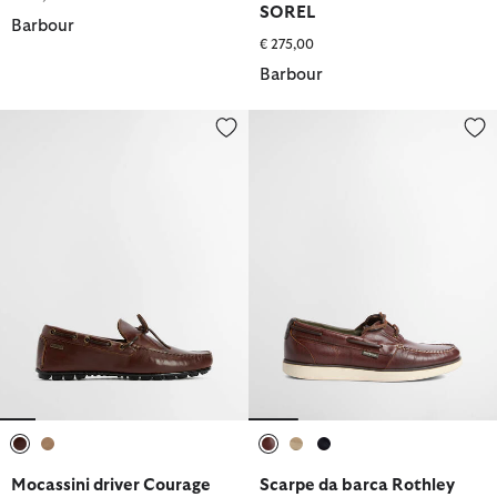
SOREL
Barbour
€ 275,00
Barbour
Mocassini driver Courage
Scarpe da barca Rothley
selezionato
selezionato
selezionato
selezionato
selezionato
Mocassini driver Courage
Scarpe da barca Rothley