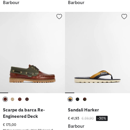
Barbour
Barbour
Scarpe da barca Re-Engineered Deck
Sandali Harker
selezionato
selezionato
selezionato
selezionato
selezionato
selezionato
selezionato
Scarpe da barca Re-
Sandali Harker
Engineered Deck
Prezzo ridotto da
a
€ 41,93
€ 59,90
-30%
€ 175,00
Barbour