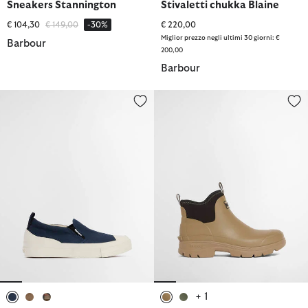
Sneakers Stannington
Stivaletti chukka Blaine
Prezzo ridotto da
a
€ 104,30
€ 149,00
-30%
€ 220,00
Miglior prezzo negli ultimi 30 giorni: €
Barbour
200,00
Barbour
Sneakers slip-on Cowan
Stivaletti in gomma Ridge
+ 1