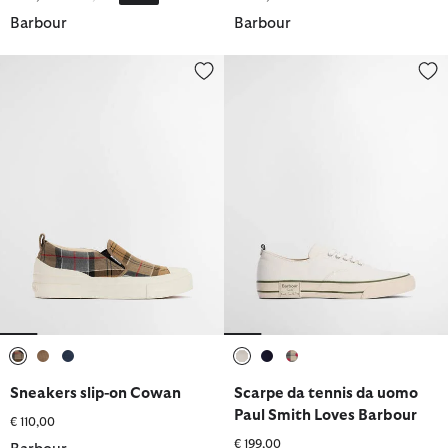
Barbour
Barbour
Sneakers slip-on Cowan
Scarpe da tennis da uomo Paul 
selezionato
selezionato
selezionato
selezionato
selezionato
selezionato
Sneakers slip-on Cowan
Scarpe da tennis da uomo
Paul Smith Loves Barbour
€ 110,00
€ 199,00