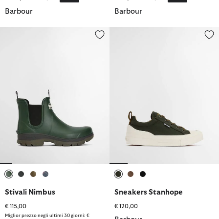
Barbour
Barbour
Stivali Nimbus
Sneakers Stanhope
selezionato
selezionato
selezionato
selezionato
selezionato
selezionato
selezionato
Stivali Nimbus
Sneakers Stanhope
€ 115,00
€ 120,00
Miglior prezzo negli ultimi 30 giorni: €