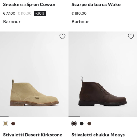
Sneakers slip-on Cowan
Scarpe da barca Wake
Prezzo ridotto da
a
€ 77,00
€ 110,00
-30%
€ 180,00
Barbour
Barbour
Stivaletti Desert Kirkstone
Stivaletti chukka Meays
selezionato
selezionato
selezionato
selezionato
selezionato
Stivaletti Desert Kirkstone
Stivaletti chukka Meays