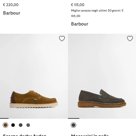
€ 220,00
€ 115,00
Miglior prezzo negli ultimi 30 giorni: €
Barbour
105,00
Barbour
Scarpe derby Aydon
Mocassini in pelle scamosciata 
selezionato
selezionato
selezionato
selezionato
selezionato