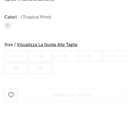
Colori
- (Tropical Print)
selezionato
Size /
Visualizza La Guida Alle Taglie
3
4
5
6
7
8
9
Aggiungi al carrello