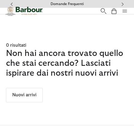
Clicca per visualizzare la nostra Dichiarazione di Accessibilità
Domande Frequenti
0 risultati
Non hai ancora trovato quello
che stai cercando? Lasciati
ispirare dai nostri nuovi arrivi
Nuovi arrivi